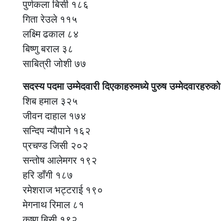
पुर्णकला बिसी १८६
गिता रेउले ११५
लक्ष्मि ढकाल ८४
बिष्णु बराल ३८
साबित्री जोशी ७७
सदस्य पदमा उम्मेदवारी दिएकाहरुमध्ये पुरुष उम्मेदवारह
शिब हमाल ३२५
जीवन दाहाल १७४
सन्दिप न्यौपाने १६२
प्रचण्ड जिसी २०२
सन्तोष आलेमगर १९२
हरि डाँगी १८७
रमेशराज भट्टराई १९०
मेगनाथ रिमाल ८१
कृष्ण बिसी १९२