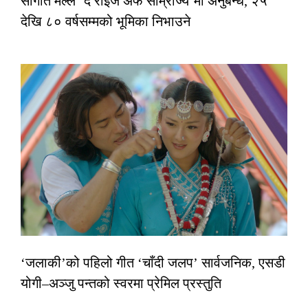
सौगात मल्ल ‘द राइज अफ साम्राज्य’मा अनुबन्ध, २५
देखि ८० वर्षसम्मको भूमिका निभाउने
‘जलाकी’को पहिलो गीत ‘चाँदी जलप’ सार्वजनिक, एसडी
योगी–अञ्जु पन्तको स्वरमा प्रेमिल प्रस्तुति