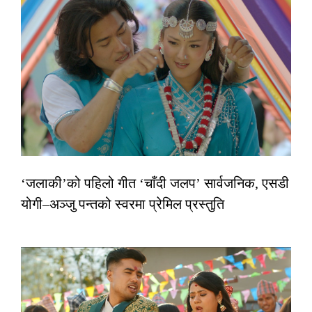
‘जलाकी’को पहिलो गीत ‘चाँदी जलप’ सार्वजनिक, एसडी
योगी–अञ्जु पन्तको स्वरमा प्रेमिल प्रस्तुति