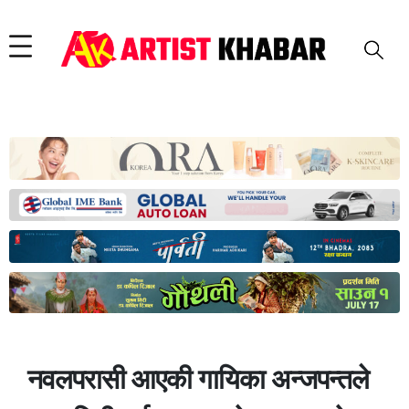
नवलपरासी आएकी गायिका अन्जपन्तले