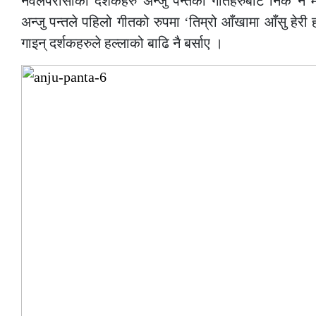
नवलपरासीका दर्शकहरु अन्जु पन्तको गीतहरुबाट निकै नै
अन्जु पन्तले पहिलो गीतको रुपमा ‘तिम्रो आँखामा आँसु हेर
गाइन् दर्शकहरुले हल्लाको बाढि नै बर्साए ।