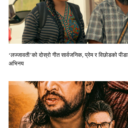
‘लज्जावती’को दोस्रो गीत सार्वजनिक, प्रेम र विछोडको पीडा
अभिनय