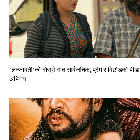
‘लज्जावती’को दोस्रो गीत सार्वजनिक, प्रेम र विछोडको पीडा
अभिनय