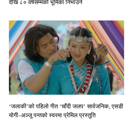
देखि ८० वर्षसम्मको भूमिका निभाउने
‘जलाकी’को पहिलो गीत ‘चाँदी जलप’ सार्वजनिक, एसडी
योगी–अञ्जु पन्तको स्वरमा प्रेमिल प्रस्तुति