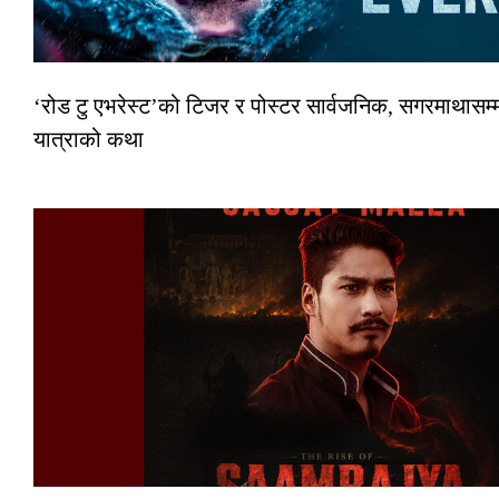
‘रोड टु एभरेस्ट’को टिजर र पोस्टर सार्वजनिक, सगरमाथासम्म
यात्राको कथा