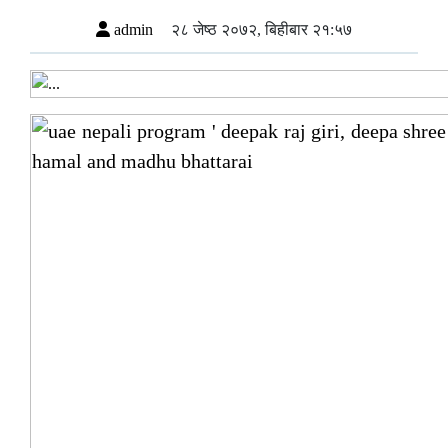
admin
२८ जेष्ठ २०७२, बिहीबार २१:५७