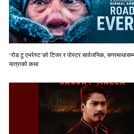
‘रोड टु एभरेस्ट’को टिजर र पोस्टर सार्वजनिक, सगरमाथासम्म
यात्राको कथा