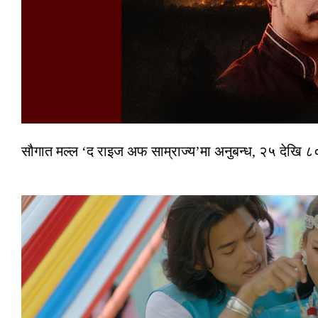
सौगात मल्ल ‘द राइज अफ साम्राज्य’मा अनुबन्ध, २५ देखि ८०