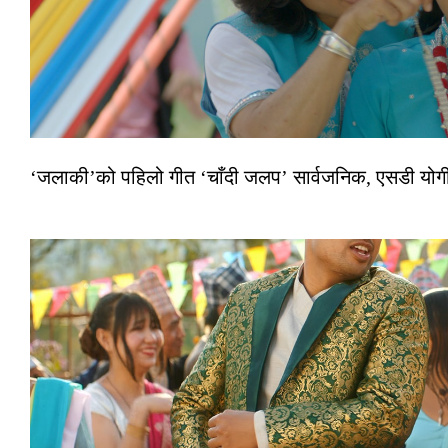
‘जलाकी’को पहिलो गीत ‘चाँदी जलप’ सार्वजनिक, एसडी योगी–अञ