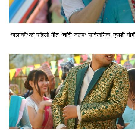
‘जलाकी’को पहिलो गीत ‘चाँदी जलप’ सार्वजनिक, एसडी योगी–अञ