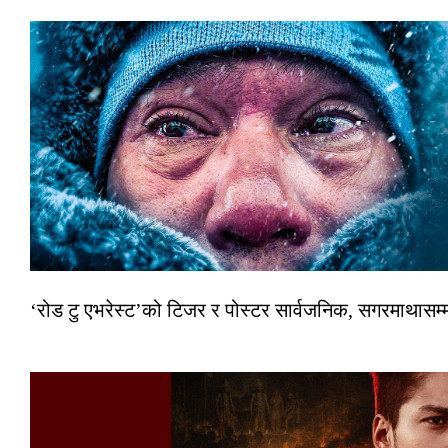
‘रोड टु एभरेस्ट’को टिजर र पोस्टर सार्वजनिक, सगरमाथासम्