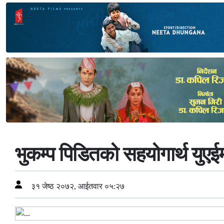
भुकम्प पिडितको सहयोगार्थ युए
३१ जेष्ठ २०७२, आईतवार ०५:२७