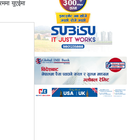
रममा युएईमा