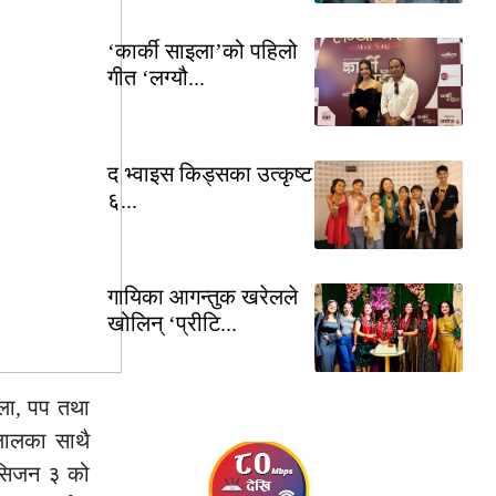
‘कार्की साइला’को पहिलो
गीत ‘लग्यौ...
द भ्वाइस किड्सका उत्कृष्ट
६...
गायिका आगन्तुक खरेलले
खोलिन् ‘प्रीटि...
ौला, पप तथा
लालका साथै
प सिजन ३ को