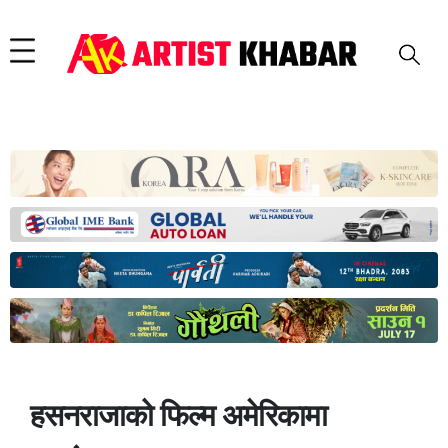
हसनराजाको फिल्म अमेरिकामा