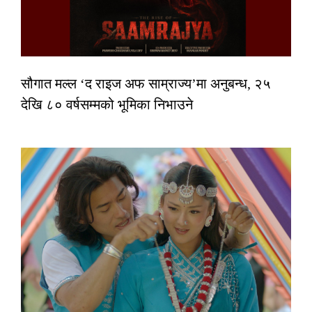
सौगात मल्ल ‘द राइज अफ साम्राज्य’मा अनुबन्ध, २५
देखि ८० वर्षसम्मको भूमिका निभाउने