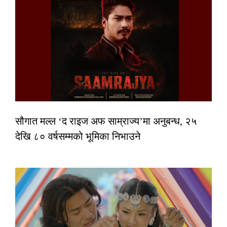
सौगात मल्ल ‘द राइज अफ साम्राज्य’मा अनुबन्ध, २५
देखि ८० वर्षसम्मको भूमिका निभाउने