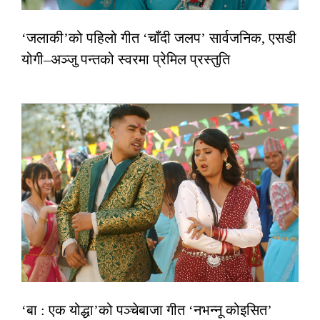
‘जलाकी’को पहिलो गीत ‘चाँदी जलप’ सार्वजनिक, एसडी
योगी–अञ्जु पन्तको स्वरमा प्रेमिल प्रस्तुति
‘बा : एक योद्धा’को पञ्चेबाजा गीत ‘नभन्नू कोइसित’