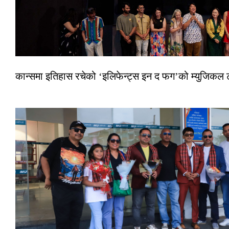
कान्समा इतिहास रचेको ‘इलिफेन्ट्स इन द फग’को म्युजिकल ट