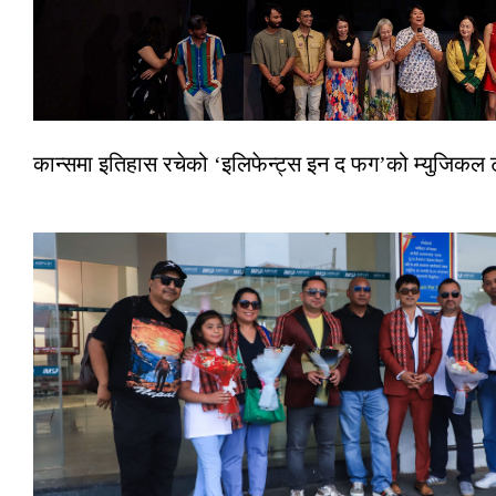
कान्समा इतिहास रचेको ‘इलिफेन्ट्स इन द फग’को म्युजिकल ट