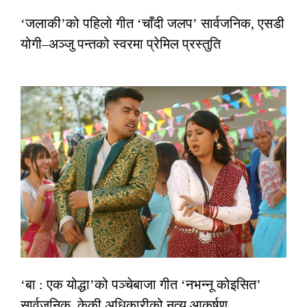
‘जलाकी’को पहिलो गीत ‘चाँदी जलप’ सार्वजनिक, एसडी
योगी–अञ्जु पन्तको स्वरमा प्रेमिल प्रस्तुति
‘बा : एक योद्धा’को पञ्चेबाजा गीत ‘नभन्नू कोइसित’
सार्वजनिक, केकी अधिकारीको नृत्य आकर्षण