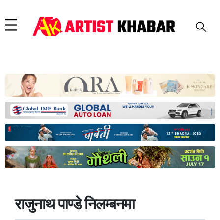
राजुनाथ पाण्डे निलम्बनमा