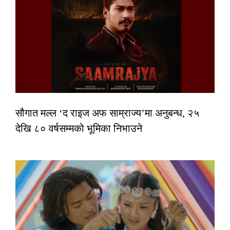
सौगात मल्ल ‘द राइज अफ साम्राज्य’मा अनुबन्ध, २५
देखि ८० वर्षसम्मको भूमिका निभाउने