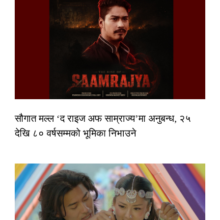
सौगात मल्ल ‘द राइज अफ साम्राज्य’मा अनुबन्ध, २५
देखि ८० वर्षसम्मको भूमिका निभाउने