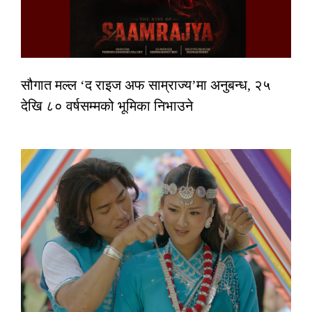
सौगात मल्ल ‘द राइज अफ साम्राज्य’मा अनुबन्ध, २५
देखि ८० वर्षसम्मको भूमिका निभाउने