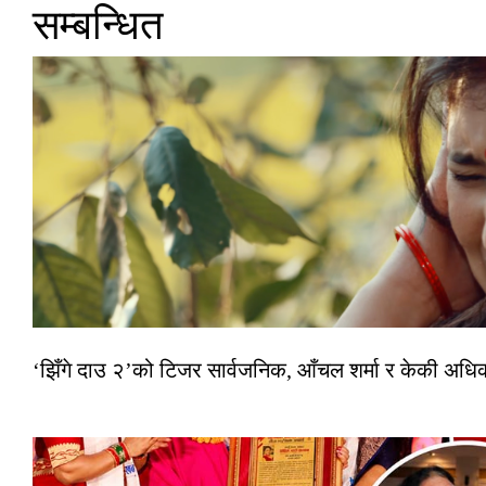
सम्बन्धित
‘झिँगे दाउ २’को टिजर सार्वजनिक, आँचल शर्मा र केकी अधि