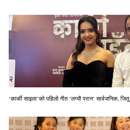
‘कार्की साइला’को पहिलो गीत ‘लग्यौ परान’ सार्वजनिक, जितु