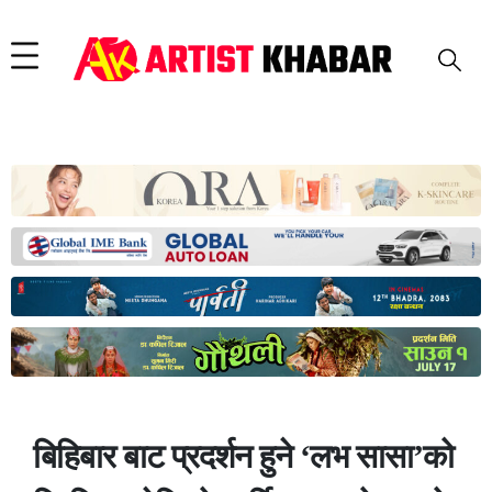
बिहिबार बाट प्रदर्शन हुने ‘लभ सासा’को