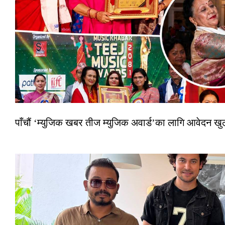
पाँचौं ‘म्युजिक खबर तीज म्युजिक अवार्ड’का लागि आवेदन खुला