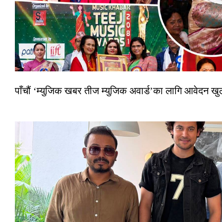
पाँचौं ‘म्युजिक खबर तीज म्युजिक अवार्ड’का लागि आवेदन खुला