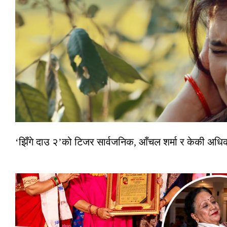
‘झिँगे दाउ २’को टिजर सार्वजनिक, आँचल शर्मा र केकी अधि