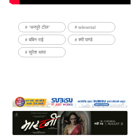
#
‘धनपुरे टोल’
#
teleserial
#
बबिन राई
#
श्मी पाण्डे
#
सुरेश थापा