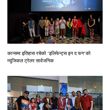
कान्समा इतिहास रचेको ‘इलिफेन्ट्स इन द फग’को
म्युजिकल ट्रेलर सार्वजनिक