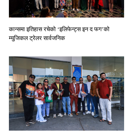
कान्समा इतिहास रचेको ‘इलिफेन्ट्स इन द फग’को
म्युजिकल ट्रेलर सार्वजनिक