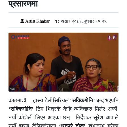
प्रसारणमा
Artist Khabar
१८ असार २०८२, बुधबार १५:२५
काठमाडौं । हास्य टेलीसिरियल
‘सक्किगोनि’
बन्द भएपनि
‘सक्किगोनि’
टिम भित्रकै केहि व्यक्तिहरु मिलेर अर्को
नयाँ कोशेली लिएर आएका छन्। निर्देशक सुरेश थापाले
नयाँ हास्य टेलिश्रृंखला
‘धनपुरे टोल’
शुभारम्भ गरेका