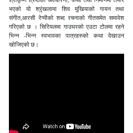
भएको यो श्रृंखलामा शिव मुखियाको गायन तथा
संगीत,आरसी रेग्मीको शब्द रचनाको गीतसमेत समावेश
गरिएको छ । सिरियलमा गाउघरको एउटा टोलमा रहने
भिन्न -भिन्न स्वभावका पात्रहरुको कथा देखाउन
खोजिएको छ।