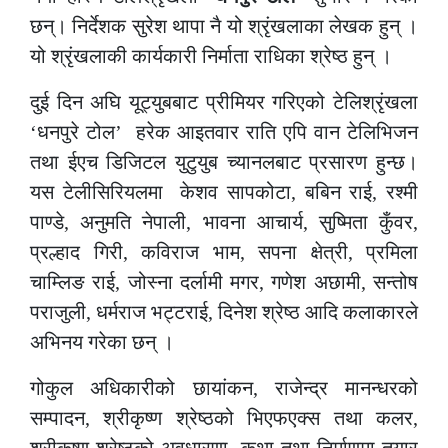
छन्। निर्देशक सुरेश थापा नै यो श्रृंखलाका लेखक हुन् ।
यो श्रृंखलाकी कार्यकारी निर्माता राधिका श्रेष्ठ हुन् ।
दुई दिन अघि यूट्युबबाट प्रीमियर गरिएको टेलिश्रृंखला
‘धनपुरे टोल’ हरेक आइतवार राति एपि वान टेलिभिजन
तथा ईएच डिजिटल युटुयुब च्यानलबाट प्रसारण हुन्छ।
यस टेलीसिरियलमा केशव सापकोटा, बबिन राई, रश्मी
पाण्डे, अनुमति नेपाली, भावना आचार्य, सुष्मिता कुँवर,
प्रल्हाद गिरी, कविराज भाम, सपना क्षेत्री, प्रमिला
चाम्लिङ राई, जोस्ना दर्लामी मगर, गणेश अछामी, सन्तोष
पराजुली, धर्मराज भट्टराई, दिनेश श्रेष्ठ आदि कलाकारले
अभिनय गरेका छन् ।
गोकुल अधिकारीको छायांकन, राजेन्द्र मानन्धरको
सम्पादन, श्रीकृष्ण श्रेष्ठको भिएफएक्स तथा कलर,
श्रीकृष्ण श्रेष्ठको अवधारणा, कथा तथा निर्माणमा तयार