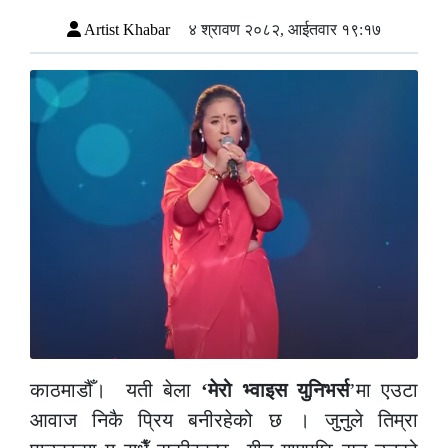
Artist Khabar
४ श्रावण २०८२, आईतवार १९:१७
काठमाडौँ। यती बेला
‘मेरो भ्वाइस युनिभर्स
’मा एउटा
आवाज निकै प्रिय बनीरहेको छ । जुनुले तिम्रा