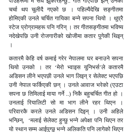
पाउहरूमा म सधैँ झुकीरहन्छु.. गीत गाएपछि झन् उनको
चर्चा थप चुलीदै गएको छ । पहिल्यैदेखि सङ्गीतमा
होमिएकी उनले चर्चित गायिका बन्ने सपना थियो । थुप्रै
स्टेज प्रोग्रामहरू पनि गरिन् । तर गीतसङ्गीतमा भविष्य
नदेखेपछि उनी रोजगारीको खोजीमा कतार पुगेकी थिइन्
।
कतारमै केहि वर्ष कमाई गरेर नेपालमा घर बनाउने सपना
थियो उनको । तर ‘मेरो भ्वाइस युनिभर्स’ले कतारमै
अडिसन लीने भएपछी उनले भाग लिइन् र सेलेक्ट भएपछि
उनी नेपाल फर्किएकी छन् । उनले आवाज भरेको (एउटा
सपना छ तिमिलाई माया गर्ने ..) निकै बहुचर्चित गीत हो ।
उनलाई रियालिटी सो मा भाग लीने रहर थिएन ।
परिवारकै करले उनले अडिसन दिइन् । उनी अहिले
भन्छिन्, ‘मलाई सेलेक्ट हुन्छु भन्ने अपेक्षा पनि थिएन तर
यो स्थान सम्म आईपुग्छु भन्ने अलिकति पनि लागेको थिएन