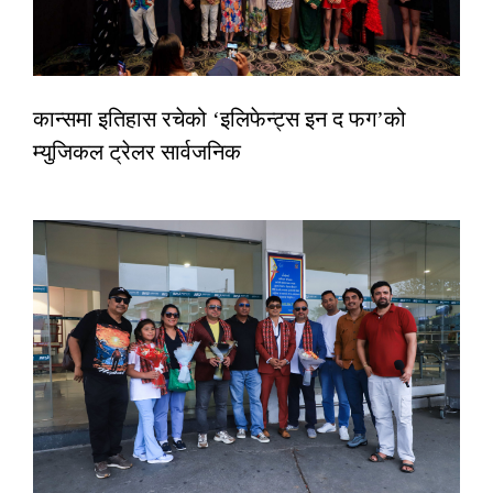
कान्समा इतिहास रचेको ‘इलिफेन्ट्स इन द फग’को
म्युजिकल ट्रेलर सार्वजनिक