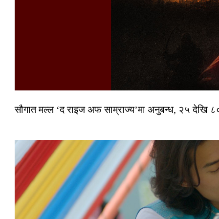
सौगात मल्ल ‘द राइज अफ साम्राज्य’मा अनुबन्ध, २५ देखि ८०