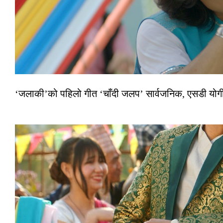
‘जलाकी’को पहिलो गीत ‘चाँदी जलप’ सार्वजनिक, एसडी योगी–अञ