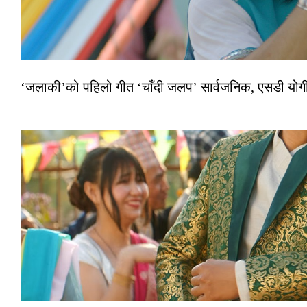
‘जलाकी’को पहिलो गीत ‘चाँदी जलप’ सार्वजनिक, एसडी योगी–अञ