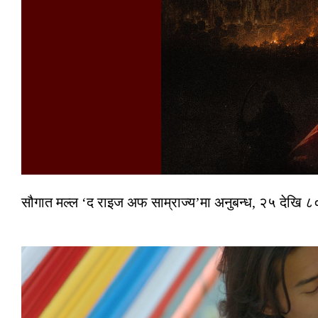
सौगात मल्ल ‘द राइज अफ साम्राज्य’मा अनुबन्ध, २५ देखि ८०