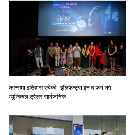
कान्समा इतिहास रचेको ‘इलिफेन्ट्स इन द फग’को
म्युजिकल ट्रेलर सार्वजनिक