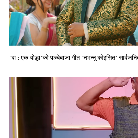
‘बा : एक योद्धा’को पञ्चेबाजा गीत ‘नभन्नू कोइसित’ सार्वज