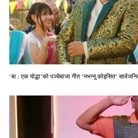
‘बा : एक योद्धा’को पञ्चेबाजा गीत ‘नभन्नू कोइसित’ सार्वज