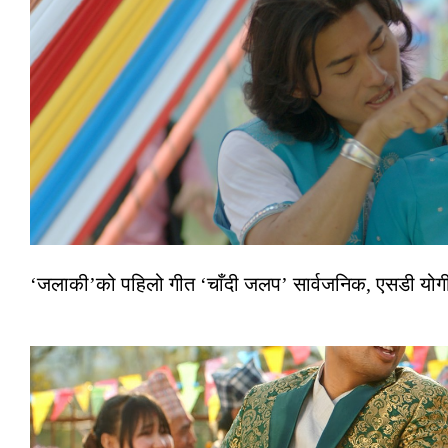
‘जलाकी’को पहिलो गीत ‘चाँदी जलप’ सार्वजनिक, एसडी योगी–अञ