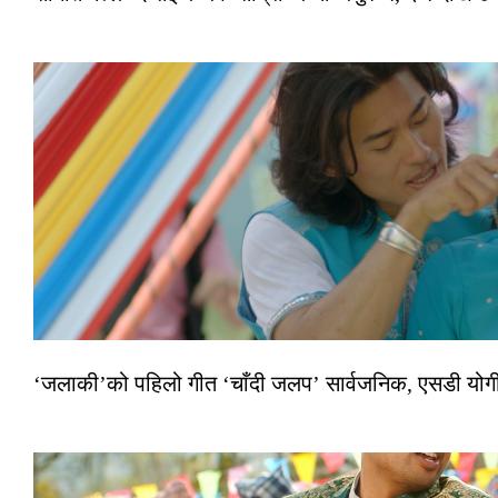
‘जलाकी’को पहिलो गीत ‘चाँदी जलप’ सार्वजनिक, एसडी योगी–अञ