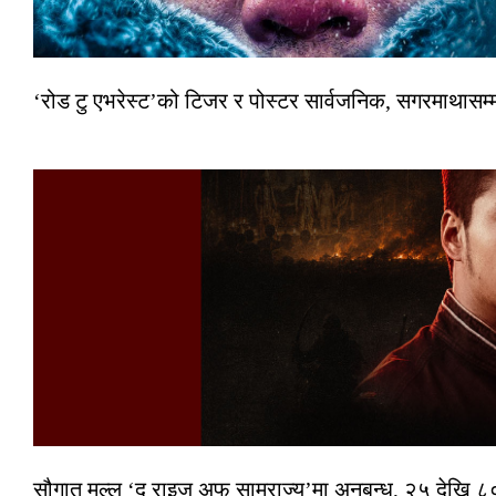
‘रोड टु एभरेस्ट’को टिजर र पोस्टर सार्वजनिक, सगरमाथासम्
सौगात मल्ल ‘द राइज अफ साम्राज्य’मा अनुबन्ध, २५ देखि ८०