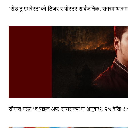
‘रोड टु एभरेस्ट’को टिजर र पोस्टर सार्वजनिक, सगरमाथासम्
सौगात मल्ल ‘द राइज अफ साम्राज्य’मा अनुबन्ध, २५ देखि ८०