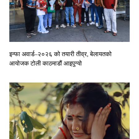
इन्फा अवार्ड–२०२६ को तयारी तीव्र, बेलायतको
आयोजक टोली काठमाडौं आइपुग्यो