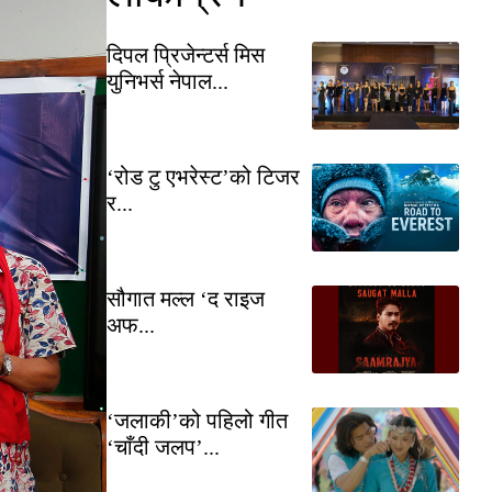
दिपल प्रिजेन्टर्स मिस
युनिभर्स नेपाल...
‘रोड टु एभरेस्ट’को टिजर
र...
सौगात मल्ल ‘द राइज
अफ...
‘जलाकी’को पहिलो गीत
‘चाँदी जलप’...