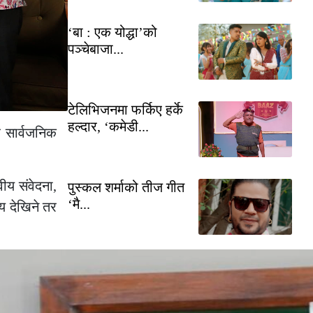
‘बा : एक योद्धा’को
पञ्चेबाजा...
टेलिभिजनमा फर्किए हर्के
हल्दार, ‘कमेडी...
 सार्वजनिक
ीय संवेदना
,
पुस्कल शर्माको तीज गीत
‘मै...
्य देखिने तर