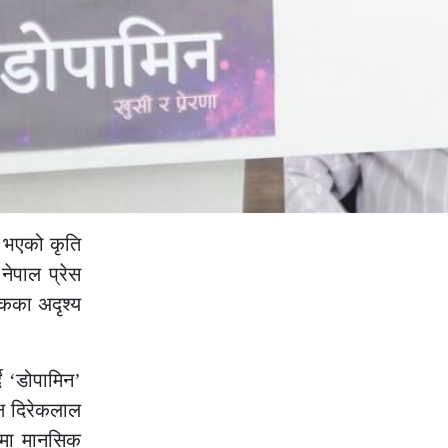
न भएको कृति
ेपाल प्रेस
्कका अदृश्य
ै
‘
डोपामिन
’
्ष दिरेकलाल
ाजमा मानसिक