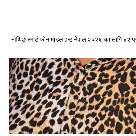
‘नोथिङ स्मार्ट फोन मोडल हन्ट नेपाल २०२६’का लागि ४२ प