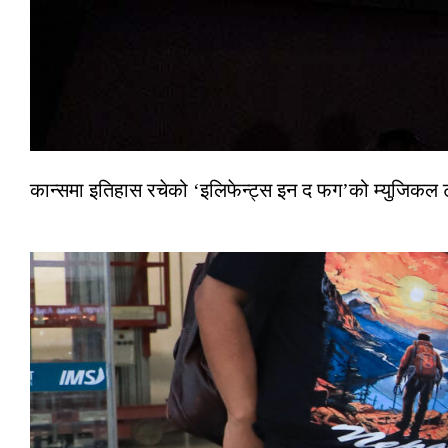
कान्समा इतिहास रचेको ‘इलिफेन्ट्स इन द फग’को म्युजिकल ट