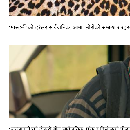
‘मास्टर्नी’को ट्रेलर सार्वजनिक, आमा–छोरीको सम्बन्ध र रहस्
‘लज्जावती’को दोस्रो गीत सार्वजनिक, प्रेम र विछोडको पीड