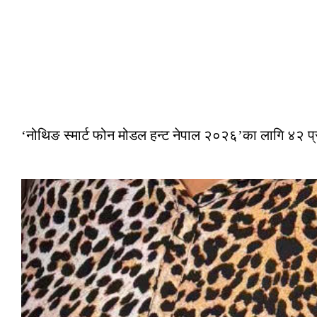
‘नोथिङ स्मार्ट फोन मोडल हन्ट नेपाल २०२६’का लागि ४२ प