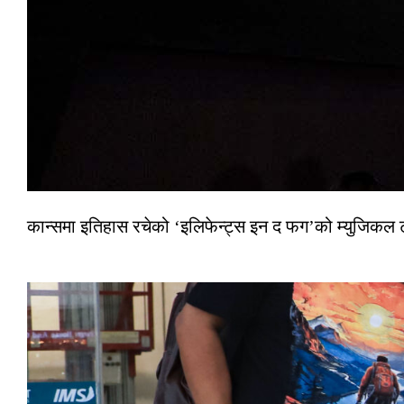
कान्समा इतिहास रचेको ‘इलिफेन्ट्स इन द फग’को म्युजिकल ट