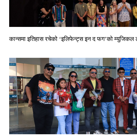
कान्समा इतिहास रचेको ‘इलिफेन्ट्स इन द फग’को म्युजिकल ट