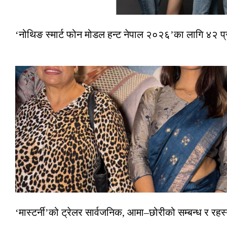
‘नोथिङ स्मार्ट फोन मोडल हन्ट नेपाल २०२६’का लागि ४२ प
‘मास्टर्नी’को ट्रेलर सार्वजनिक, आमा–छोरीको सम्बन्ध र रहस्