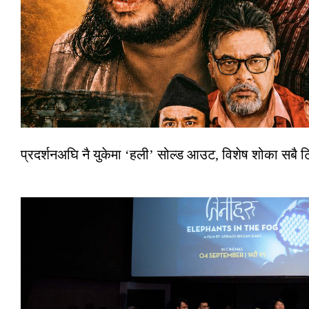
प्रदर्शनअघि नै युकेमा ‘हली’ सोल्ड आउट, विशेष शोका सबै 