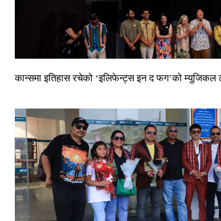
कान्समा इतिहास रचेको ‘इलिफेन्ट्स इन द फग’को म्युजिकल ट