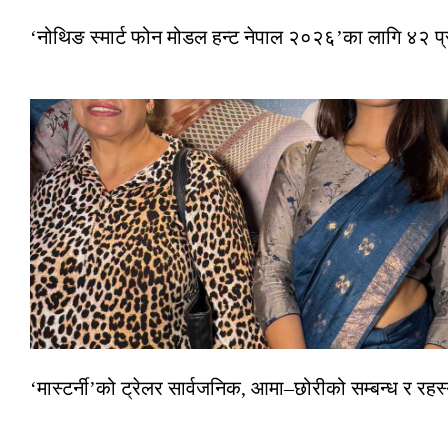
‘नोथिङ स्मार्ट फोन मोडल हन्ट नेपाल २०२६’का लागि ४२ प
‘मास्टर्नी’को ट्रेलर सार्वजनिक, आमा–छोरीको सम्बन्ध र रहस्