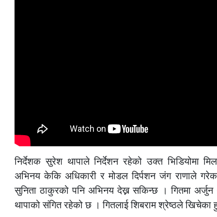
निर्देशक सुरेश थापाले निर्देशन रहेको उक्त भिडियोमा म
अभिनय केकि अधिकारी र मोडल दिर्पशन जंग राणाले गरे
सुनिता ठाकुरको पनि अभिनय देख्न सकिन्छ । गितमा अर्जुन
थापाको संगित रहेको छ । गितलाई शिबराम श्रेष्ठले खिचेका ह