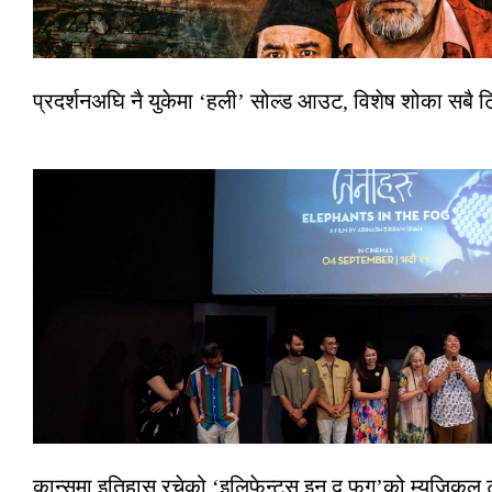
प्रदर्शनअघि नै युकेमा ‘हली’ सोल्ड आउट, विशेष शोका सबै 
कान्समा इतिहास रचेको ‘इलिफेन्ट्स इन द फग’को म्युजिकल ट