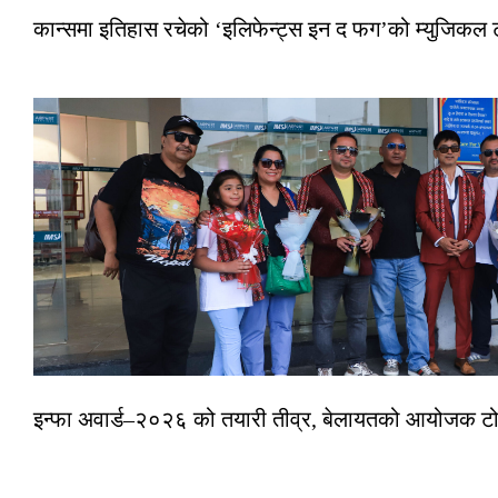
कान्समा इतिहास रचेको ‘इलिफेन्ट्स इन द फग’को म्युजिकल ट
इन्फा अवार्ड–२०२६ को तयारी तीव्र, बेलायतको आयोजक टोल