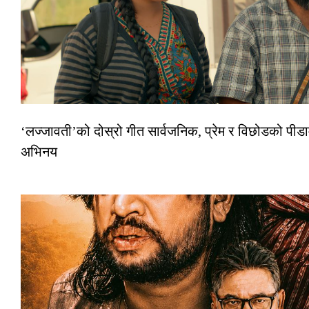
‘लज्जावती’को दोस्रो गीत सार्वजनिक, प्रेम र विछोडको पीडा
अभिनय