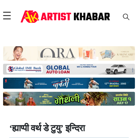
‘ह्याप्पी वर्थ डे टुयु’ इन्दिरा