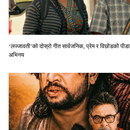
‘लज्जावती’को दोस्रो गीत सार्वजनिक, प्रेम र विछोडको पीडा
अभिनय