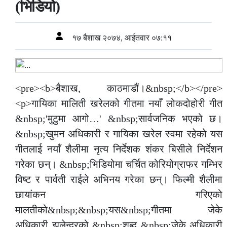
(भिडियो)
१७ बैशाख २०७४, आईतवार ०७:११
<pre><b>बैशाख, काठमाडौं।&nbsp;</b></pre>
<p>गायिका मालिती खरेलको गीतमा नयाँ लोकदोहोरी गीत
&nbsp;'मुटुमा आगो…' &nbsp;सार्वजनिक भएको छ।
&nbsp;खुमन अधिकारी र गायिका खरेल स्वमा रहेको यस
गीतलाई नयाँ शैलीमा नृत्य निर्देशक शंकर बिसीले निर्देशन
गरेका छन्। &nbsp;भिडियोमा चर्चित कोरियोग्राफर गम्भिर
विष्ट र पार्वती राईले अभिनय गरेका छन्। फिल्मी शैलीमा
छायांकन गरिएको
मालतीको&nbsp;&nbsp;यस&nbsp;गीतमा जेके
अधिकारी झलेन्द्रको &nbsp;शब्द &nbsp;जेके अधिकारी