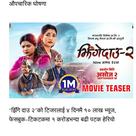
औपचारिक घोषणा
‘झिँगे दाउ २’को टिजरलाई ४ दिनमै १० लाख भ्यूज,
फेसबुक–टिकटकमा १ करोडभन्दा बढी पटक हेरियो