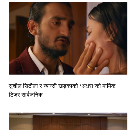
सुशील सिटौला र न्यान्सी खड्काको ‘अक्षरा’को मार्मिक
टिजर सार्वजनिक