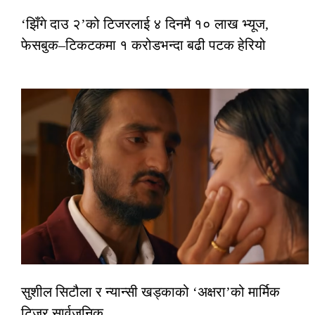
‘झिँगे दाउ २’को टिजरलाई ४ दिनमै १० लाख भ्यूज,
फेसबुक–टिकटकमा १ करोडभन्दा बढी पटक हेरियो
सुशील सिटौला र न्यान्सी खड्काको ‘अक्षरा’को मार्मिक
टिजर सार्वजनिक