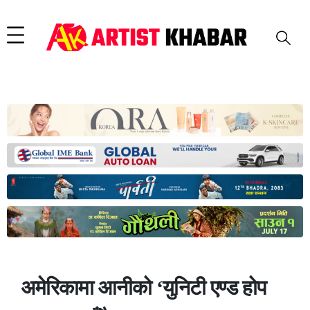
अमेरिकामा आनीको ‘युनिटी एण्ड होप