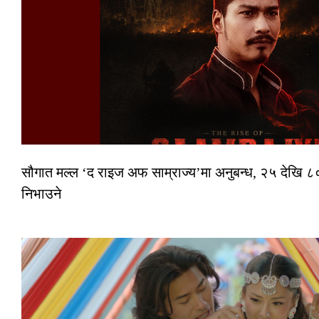
सौगात मल्ल ‘द राइज अफ साम्राज्य’मा अनुबन्ध, २५ देखि ८०
निभाउने