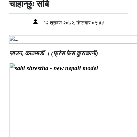
चाहान्छुः सबि
१२ श्रावण २०७२, मंगलवार ०९:४४
साउन, काठमाडौं । (फ्रेस फेस कुराकानी)