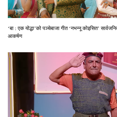
‘बा : एक योद्धा’को पञ्चेबाजा गीत ‘नभन्नू कोइसित’ सार्वज
आकर्षण