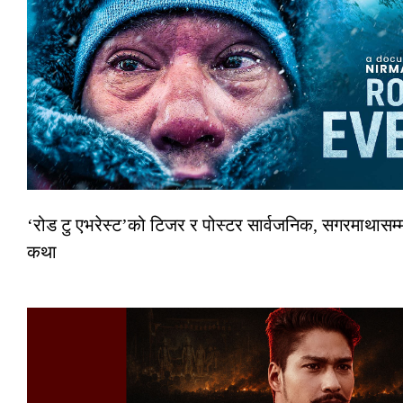
‘रोड टु एभरेस्ट’को टिजर र पोस्टर सार्वजनिक, सगरमाथासम्म
कथा