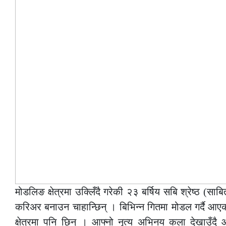
मोडलिङ क्षेत्रमा उक्लिँदै गरेकी २३ बर्षिय सबि श्रेष्ठ (साब
करिअर बनाउन चाहान्छिन् । बिभिन्न गितमा मोडल गर्दै आ
क्षेत्रमा पनि छिन् । आफ्नो नृत्य अभिनय कला देखाउँद