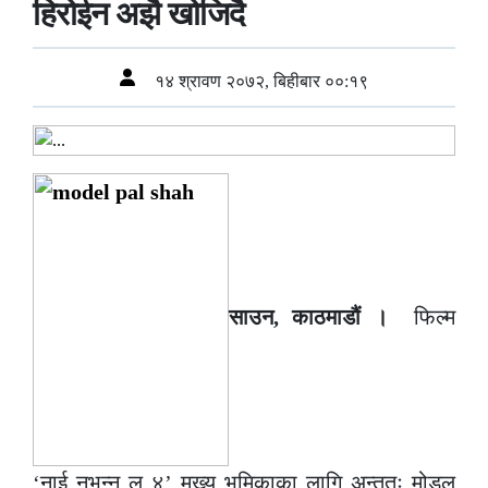
हिरोईन अझै खोजिदै
१४ श्रावण २०७२, बिहीबार ००:१९
साउन, काठमाडौं ।
फिल्म
‘नाई नभन्नू ल ४’ मुख्य भूमिकाका लागि अन्ततः मोडल