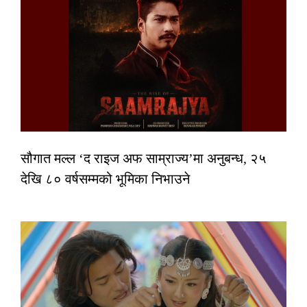
सौगात मल्ल ‘द राइज अफ साम्राज्य’मा अनुबन्ध, २५
देखि ८० वर्षसम्मको भूमिका निभाउने