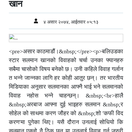
खान
४ असार २०७४, आईतवार ०५:१३
<pre>असार काठमाडौं।&nbsp;</pre><p>बलिउडका
स्टार सलमान खानको विवाहको चर्चा उनका फ्यानहरु
सबैमा चासोको विषय बनेको छ। उनी कहिले विवाह गर्लान
त भन्ने जान्नका लागि हर कोही आतुर छन्। तर भारतीय
मिडियाका अनुसार सलमानका आफ्नै भाई भने सलमानको
विवाह नहोस भन्ने चाहन्छन्। &nbsp;<br>हालै
&nbsp;अरबाज आफ्ना दुई भाइहरु सलमान &nbsp;र
सोहेल को साथमा करण जौहर को &nbsp;शो 'कफी विद
करण'मा पुगेका थिए। यसै दौरान उनलाई सोधियो कि
सलमान एक्लो नै ठिक छन् या उनलाई विवाह गर्नु जरुरी