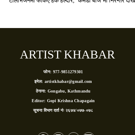
टेलिभिजनमा फर्किए हर्के हल्दार, ‘कमेडी बाज’मा निरन्तर देखि
ARTIST KHABAR
फोन:
977-9851279301
इमेल:
artistkhabar@gmail.com
ठेगाना:
Gongabu, Kathmandu
Editor:
Gopi Krishna Chapagain
सूचना विभाग दर्ता नंः
२६७४/०७७-०७८