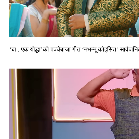
‘बा : एक योद्धा’को पञ्चेबाजा गीत ‘नभन्नू कोइसित’ सार्वज