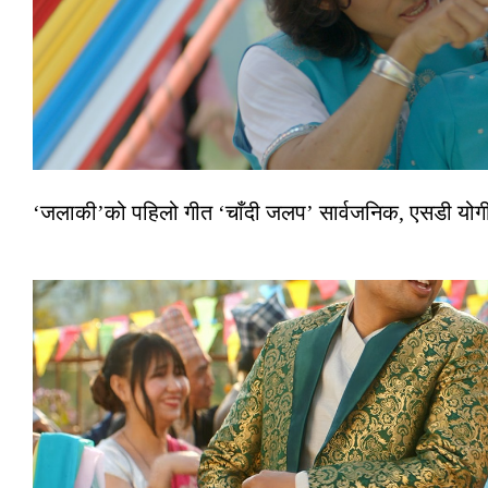
‘जलाकी’को पहिलो गीत ‘चाँदी जलप’ सार्वजनिक, एसडी योगी–अञ