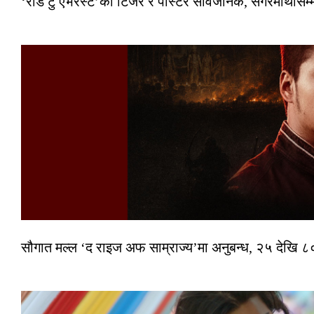
‘रोड टु एभरेस्ट’को टिजर र पोस्टर सार्वजनिक, सगरमाथासम्
सौगात मल्ल ‘द राइज अफ साम्राज्य’मा अनुबन्ध, २५ देखि ८०