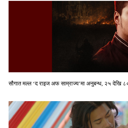
सौगात मल्ल ‘द राइज अफ साम्राज्य’मा अनुबन्ध, २५ देखि ८०