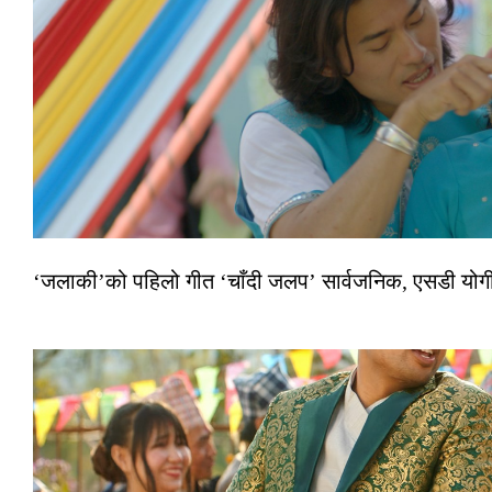
‘जलाकी’को पहिलो गीत ‘चाँदी जलप’ सार्वजनिक, एसडी योगी–अञ