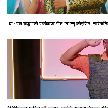
‘बा : एक योद्धा’को पञ्चेबाजा गीत ‘नभन्नू कोइसित’ सार्वज