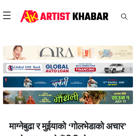
माग्नेबुढा र मुईयाको ‘गोलभेडाको अचार’