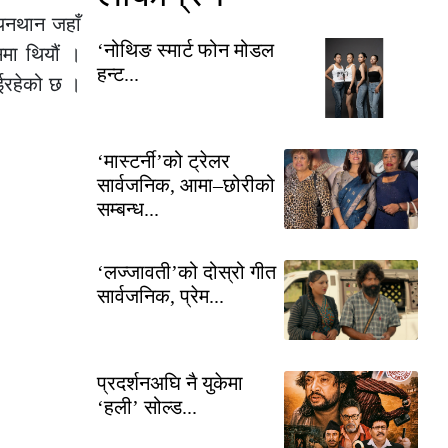
ायनथान जहाँ
‘नोथिङ स्मार्ट फोन मोडल
समा थियौं ।
हन्ट...
भईरहेको छ ।
‘मास्टर्नी’को ट्रेलर
सार्वजनिक, आमा–छोरीको
सम्बन्ध...
‘लज्जावती’को दोस्रो गीत
सार्वजनिक, प्रेम...
प्रदर्शनअघि नै युकेमा
‘हली’ सोल्ड...