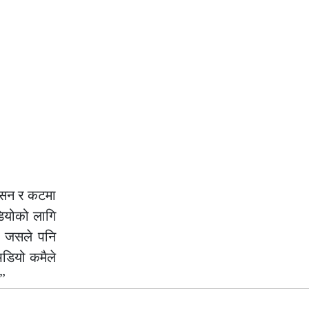
क्सन र कटमा
िडियोको लागि
 र जसले पनि
िडियो कमैले
।”