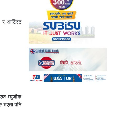
ा र आर्टिस्ट
 एक म्युजीक
िङ भएता पनि