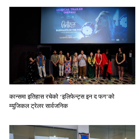
कान्समा इतिहास रचेको ‘इलिफेन्ट्स इन द फग’को
म्युजिकल ट्रेलर सार्वजनिक