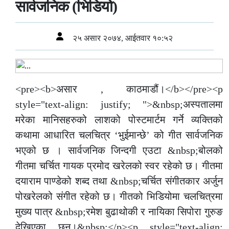
सार्वजनिक (भिडियो)
२५ असार २०७४, आईतवार १०:५२
<pre><b>असार , काठमाडौं।</b></pre><p
style="text-align: justify; ">&nbsp;अस्पतालमा
मरेका मानिसहरुको लाशको पोस्टमार्टम गर्ने व्यक्तिको
कथामा आधारित चलचित्र ‘भुईमान्छे’ को गीत सार्वजनिक
भएको छ । सार्वजनिक जिन्दगी एउटा &nbsp;बोलको
गीतमा चर्चित गायक प्रमोद खरेलको स्वर रहेको छ। गीतमा
दयाराम पाण्डेको शब्द तथा &nbsp;चर्चित संगीतकार अर्जुन
पोखरेलको संगीत रहेको छ। गीतको भिडियोमा चलचित्रमा
मुख्य पात्र &nbsp;रमेश बुढाथोकी र नायिका सिपोरा गुरुङ
देखिएका छन्।&nbsp;</p><p style="text-align: