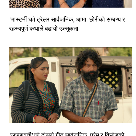
‘मास्टर्नी’को ट्रेलर सार्वजनिक, आमा–छोरीको सम्बन्ध र
रहस्यपूर्ण कथाले बढायो उत्सुकता
‘लज्जावती’को दोस्रो गीत सार्वजनिक, प्रेम र विछोडको