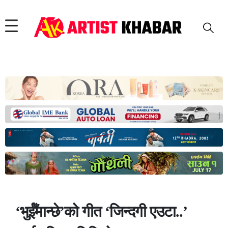
‘भुईँमान्छे’को गीत ‘जिन्दगी एउटा..’