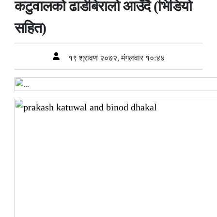
कटुवालको ढाडेबिरालो आउँदै (भिडियो
सहित)
१९ श्रावण २०७२, मंगलवार १०:४४