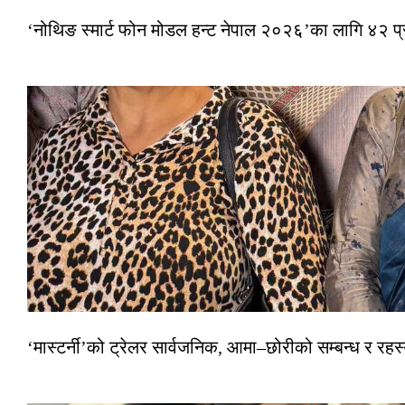
‘नोथिङ स्मार्ट फोन मोडल हन्ट नेपाल २०२६’का लागि ४२ प
‘मास्टर्नी’को ट्रेलर सार्वजनिक, आमा–छोरीको सम्बन्ध र रहस्