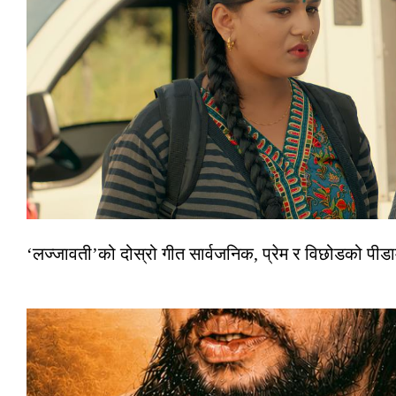
‘लज्जावती’को दोस्रो गीत सार्वजनिक, प्रेम र विछोडको पीड