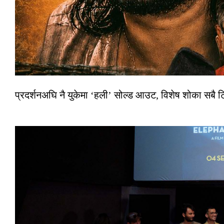
प्रदर्शनअघि नै युकेमा ‘हली’ सोल्ड आउट, विशेष शोका सबै 