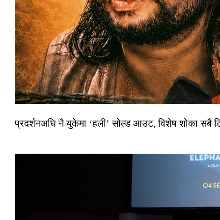
प्रदर्शनअघि नै युकेमा ‘हली’ सोल्ड आउट, विशेष शोका सबै 