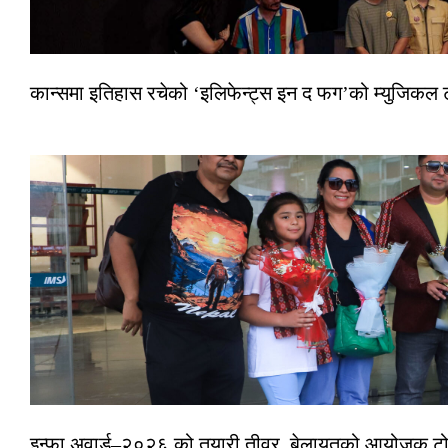
कान्समा इतिहास रचेको ‘इलिफेन्ट्स इन द फग’को म्युजिकल ट
इन्फा अवार्ड–२०२६ को तयारी तीव्र, बेलायतको आयोजक टोल