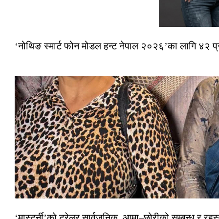
‘नोथिङ स्मार्ट फोन मोडल हन्ट नेपाल २०२६’का लागि ४२ प
‘मास्टर्नी’को ट्रेलर सार्वजनिक, आमा–छोरीको सम्बन्ध र रहस्