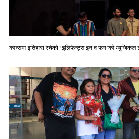
कान्समा इतिहास रचेको ‘इलिफेन्ट्स इन द फग’को म्युजिकल ट