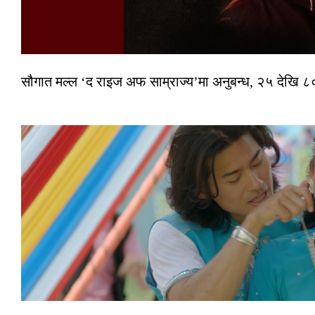
सौगात मल्ल ‘द राइज अफ साम्राज्य’मा अनुबन्ध, २५ देखि ८०