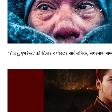
‘रोड टु एभरेस्ट’को टिजर र पोस्टर सार्वजनिक, सगरमाथासम्