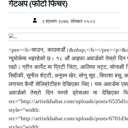
गेटअप (फोटो फिचर)
२ श्रावण २०७४, सोमबार ०५:०२
<pre><b>साउन, काठमाडौं।&nbsp;</b></pre><p>&nbs
न्युयोर्कमा भइरहेको छ। १८ औं आइफा अवार्डको तेस्रो दिन प
रह्यो। ग्रीन कार्पेट मा प्रिटी जिंटा, आलिया भट्ट, सोनाक्षी 
सिद्दीकी, सुनील शेट्टी, अनुपम खेर, सोनू सूद , बिपाशा बसु,
लगायत कैयौं सेलिब्रेटीहरु देखिएका थिए। यस अवार्डमा एक्ट
अवार्डको तेस्रो दिन यस्तो ड्रेसअप मा देखिएका थिए
src="http://artistkhabar.com/uploads/posts/653
style="width: 700
src="http://artistkhabar.com/uploads/posts/670
style="width: 670