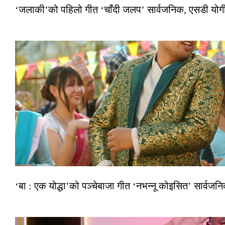
‘जलाकी’को पहिलो गीत ‘चाँदी जलप’ सार्वजनिक, एसडी योगी–अञ
‘बा : एक योद्धा’को पञ्चेबाजा गीत ‘नभन्नू कोइसित’ सार्वज