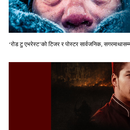
‘रोड टु एभरेस्ट’को टिजर र पोस्टर सार्वजनिक, सगरमाथासम्