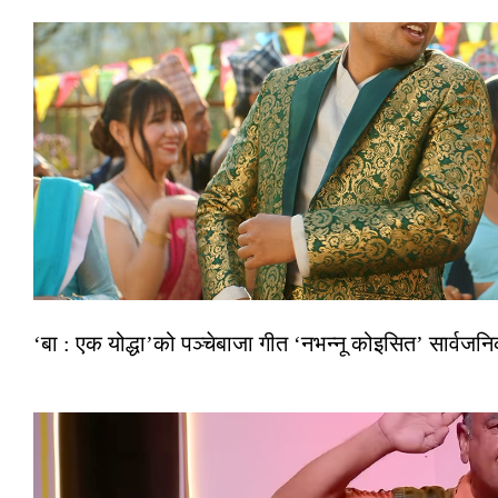
‘बा : एक योद्धा’को पञ्चेबाजा गीत ‘नभन्नू कोइसित’ सार्वज