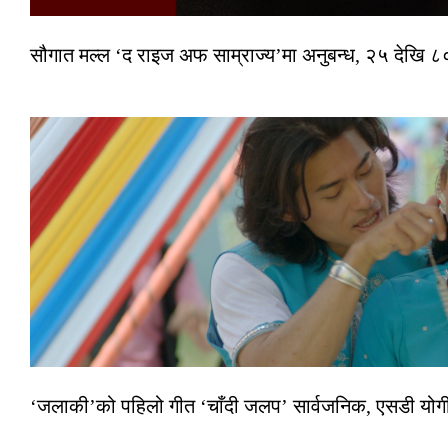
सौगात मल्ल ‘द राइज अफ साम्राज्य’मा अनुबन्ध, २५ देखि ८०
‘जलाकी’को पहिलो गीत ‘चाँदी जलप’ सार्वजनिक, एसडी योगी–अञ