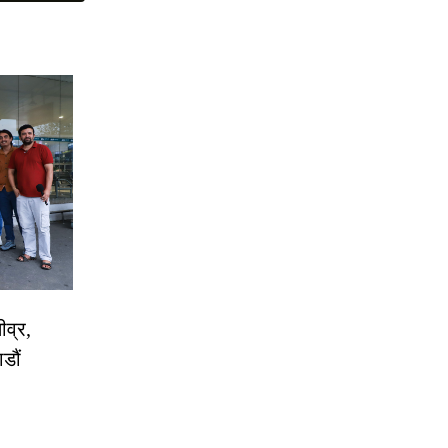
ीव्र,
डौं