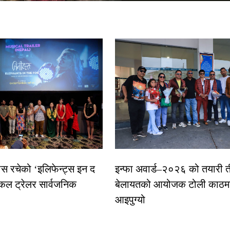
ास रचेको ‘इलिफेन्ट्स इन द
इन्फा अवार्ड–२०२६ को तयारी त
कल ट्रेलर सार्वजनिक
बेलायतको आयोजक टोली काठमा
आइपुग्यो