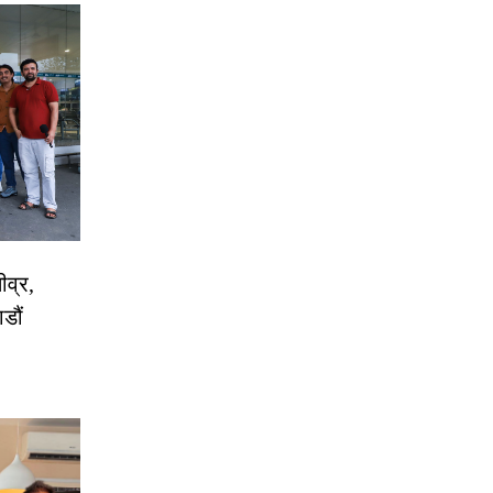
ीव्र,
डौं