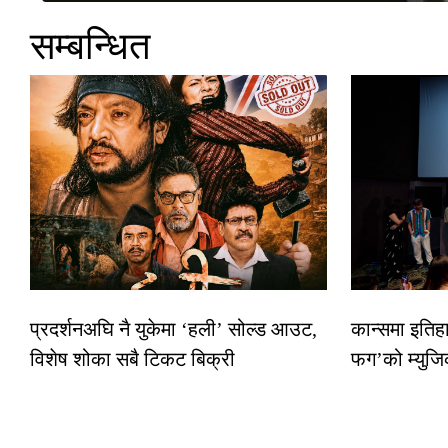
सम्बन्धित
प्रदर्शनअघि नै युकेमा ‘हली’ सोल्ड आउट,
कान्समा इतिह
विशेष शोका सबै टिकट बिक्री
फग’को म्युजि