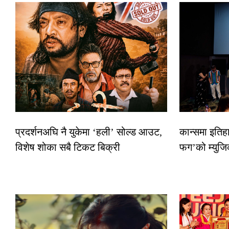
प्रदर्शनअघि नै युकेमा ‘हली’ सोल्ड आउट,
कान्समा इतिह
विशेष शोका सबै टिकट बिक्री
फग’को म्युजि