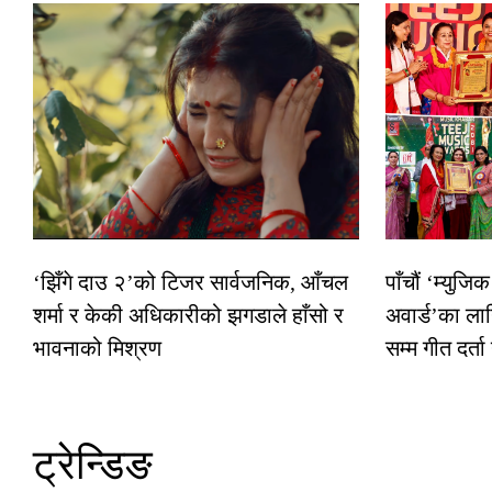
‘झिँगे दाउ २’को टिजर सार्वजनिक, आँचल
पाँचौं ‘म्युज
शर्मा र केकी अधिकारीको झगडाले हाँसो र
अवार्ड’का ला
भावनाको मिश्रण
सम्म गीत दर्ता
ट्रेन्डिङ