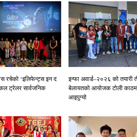
ास रचेको ‘इलिफेन्ट्स इन द
इन्फा अवार्ड–२०२६ को तयारी त
कल ट्रेलर सार्वजनिक
बेलायतको आयोजक टोली काठमा
आइपुग्यो