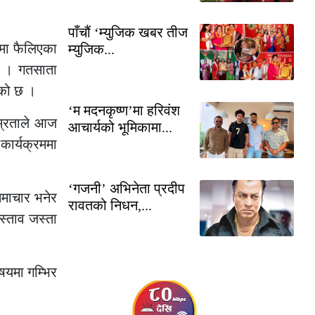
पाँचौं ‘म्युजिक खबर तीज
लमा फैलिएका
म्युजिक...
् । गतसाता
ेको छ ।
‘म मदनकृष्ण’मा हरिवंश
नम्रताले आज
आचार्यको भूमिकामा...
कार्यक्रममा
‘गजनी’ अभिनेता प्रदीप
समाचार भनेर
रावतको निधन,...
स्ताव जस्ता
िषयमा गम्भिर