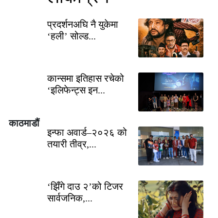
प्रदर्शनअघि नै युकेमा
‘हली’ सोल्ड...
कान्समा इतिहास रचेको
‘इलिफेन्ट्स इन...
 काठमाडौं
इन्फा अवार्ड–२०२६ को
तयारी तीव्र,...
‘झिँगे दाउ २’को टिजर
सार्वजनिक,...