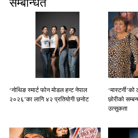
सम्बन्धित
‘नोथिङ स्मार्ट फोन मोडल हन्ट नेपाल
‘मास्टर्नी’को
२०२६’का लागि ४२ प्रतियोगी छनोट
छोरीको सम्बन्
उत्सुकता