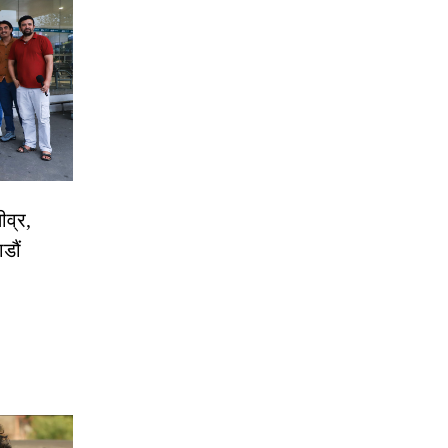
ीव्र,
डौं