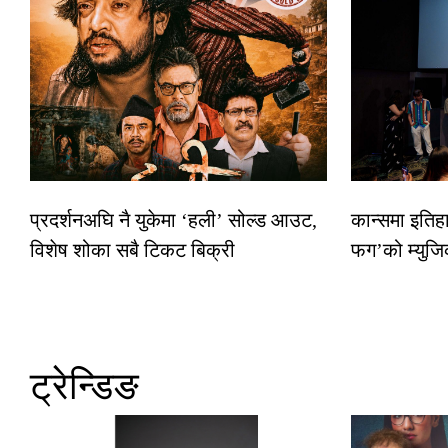
प्रदर्शनअघि नै युकेमा ‘हली’ सोल्ड आउट,
कान्समा इतिह
विशेष शोका सबै टिकट बिक्री
फग’को म्युजि
ट्रेन्डिङ