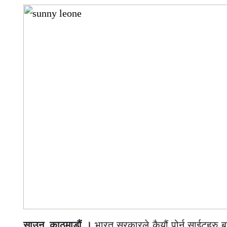
साउन, काठमाडौं ।
भारत सरकारले कैयौं पोर्न साईटहरु बन्