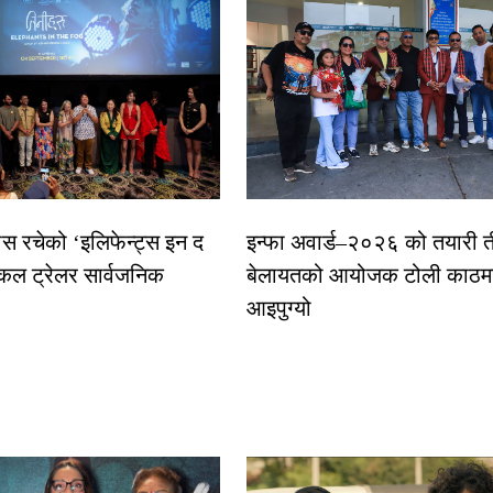
ास रचेको ‘इलिफेन्ट्स इन द
इन्फा अवार्ड–२०२६ को तयारी त
कल ट्रेलर सार्वजनिक
बेलायतको आयोजक टोली काठमा
आइपुग्यो