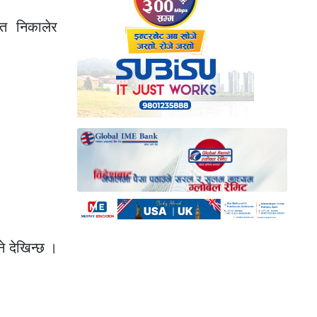
हात निकालेर
े देखिन्छ ।