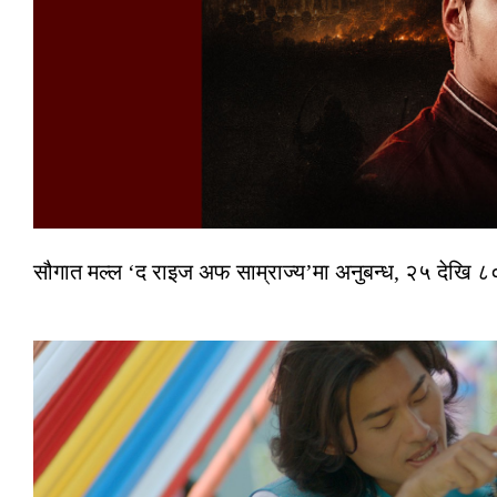
सौगात मल्ल ‘द राइज अफ साम्राज्य’मा अनुबन्ध, २५ देखि ८०