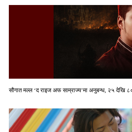
सौगात मल्ल ‘द राइज अफ साम्राज्य’मा अनुबन्ध, २५ देखि ८०