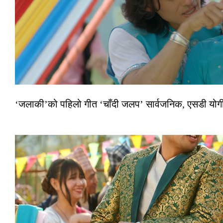
‘जलाकी’को पहिलो गीत ‘चाँदी जलप’ सार्वजनिक, एसडी योगी–अञ