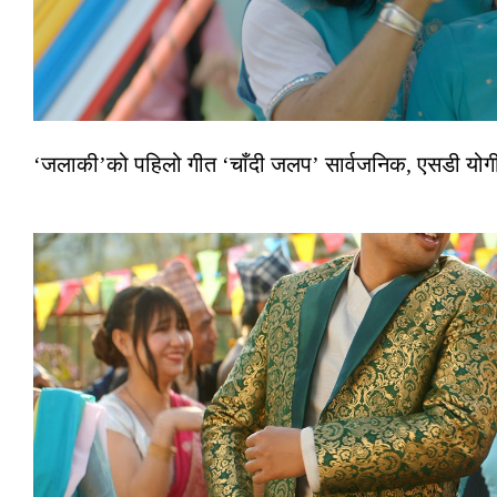
‘जलाकी’को पहिलो गीत ‘चाँदी जलप’ सार्वजनिक, एसडी योगी–अञ