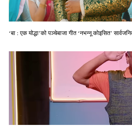
‘बा : एक योद्धा’को पञ्चेबाजा गीत ‘नभन्नू कोइसित’ सार्वज