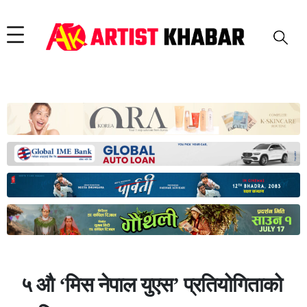
५ औ ‘मिस नेपाल युएस’ प्रतियोगिताको