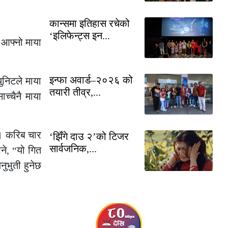
कान्समा इतिहास रचेको
‘इलिफेन्ट्स इन...
। आफ्नो माया
इन्फा अवार्ड–२०२६ को
ुनिटले माया
तयारी तीव्र,...
च्चैनै माया
 । करिब चार
‘झिँगे दाउ २’को टिजर
सार्वजनिक,...
भने, “यो गित
नुभुती हुनेछ