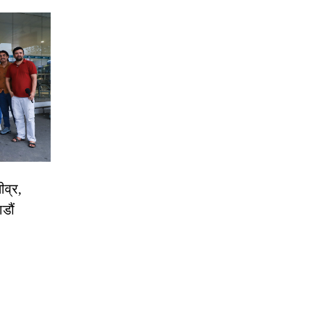
ीव्र,
डौं