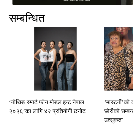
सम्बन्धित
‘नोथिङ स्मार्ट फोन मोडल हन्ट नेपाल
‘मास्टर्नी’को
२०२६’का लागि ४२ प्रतियोगी छनोट
छोरीको सम्बन्
उत्सुकता