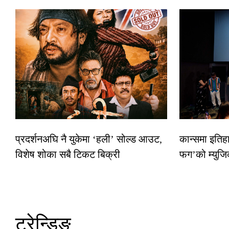
प्रदर्शनअघि नै युकेमा ‘हली’ सोल्ड आउट,
कान्समा इतिह
विशेष शोका सबै टिकट बिक्री
फग’को म्युजि
ट्रेन्डिङ