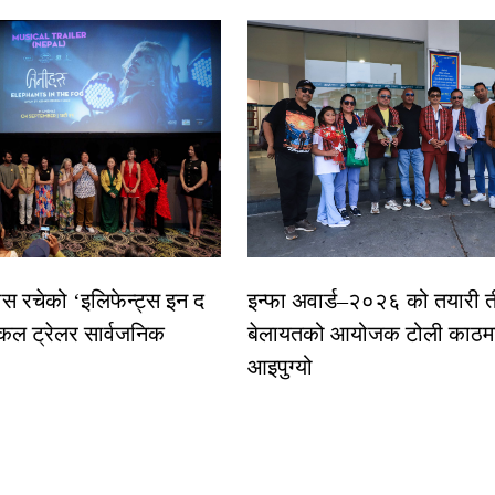
ास रचेको ‘इलिफेन्ट्स इन द
इन्फा अवार्ड–२०२६ को तयारी त
कल ट्रेलर सार्वजनिक
बेलायतको आयोजक टोली काठमा
आइपुग्यो