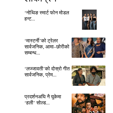
‘नोथिङ स्मार्ट फोन मोडल
हन्ट...
‘मास्टर्नी’को ट्रेलर
सार्वजनिक, आमा–छोरीको
सम्बन्ध...
‘लज्जावती’को दोस्रो गीत
सार्वजनिक, प्रेम...
प्रदर्शनअघि नै युकेमा
‘हली’ सोल्ड...