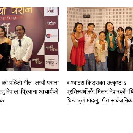
ा’को पहिलो गीत ‘लग्यौ परान’
द भ्वाइस किड्सका उत्कृष्ट ६
ितु नेपाल–प्रियाना आचार्यको
प्रतिस्पर्धीसँग मिलन नेवारको ‘घ
षक
घिन्ताङ्ग मादलु’ गीत सार्वजनिक