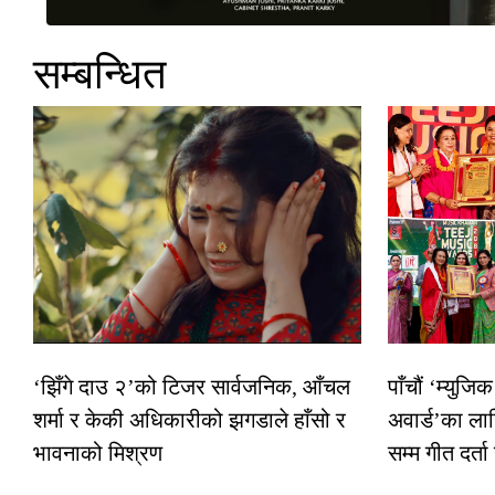
सम्बन्धित
‘झिँगे दाउ २’को टिजर सार्वजनिक, आँचल
पाँचौं ‘म्युज
शर्मा र केकी अधिकारीको झगडाले हाँसो र
अवार्ड’का ला
भावनाको मिश्रण
सम्म गीत दर्ता