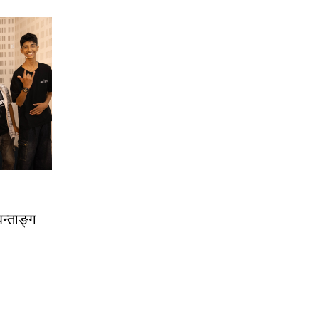
िन्ताङ्ग