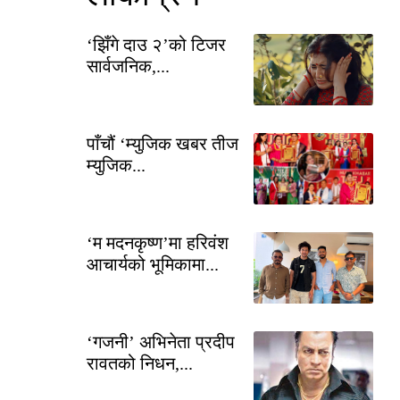
‘झिँगे दाउ २’को टिजर
सार्वजनिक,...
पाँचौं ‘म्युजिक खबर तीज
म्युजिक...
‘म मदनकृष्ण’मा हरिवंश
आचार्यको भूमिकामा...
‘गजनी’ अभिनेता प्रदीप
रावतको निधन,...