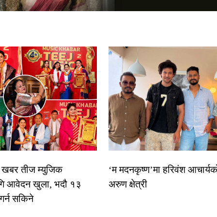
िक खबर तीज म्युजिक
‘म मदनकृष्ण’मा हरिवंश आचार्यक
गि आवेदन खुला, भदौ १३
अरुण क्षेत्री
 गर्न सकिने