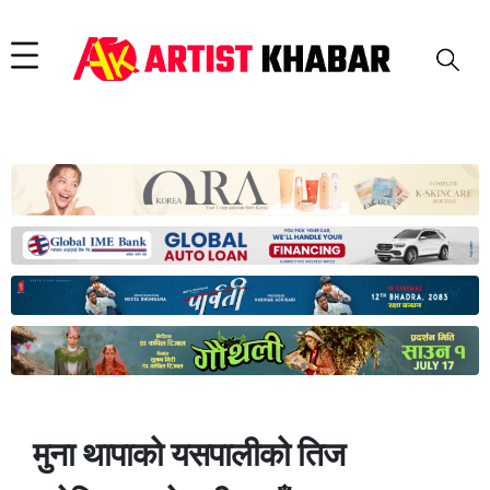
मुना थापाको यसपालीको तिज