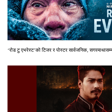
‘रोड टु एभरेस्ट’को टिजर र पोस्टर सार्वजनिक, सगरमाथासम्