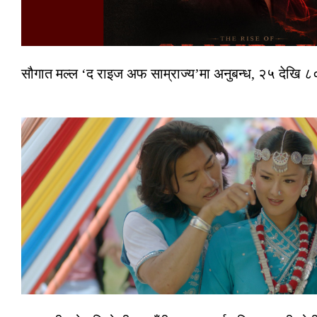
सौगात मल्ल ‘द राइज अफ साम्राज्य’मा अनुबन्ध, २५ देखि ८०