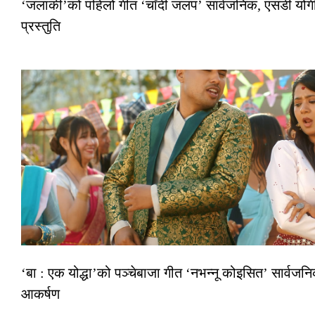
‘जलाकी’को पहिलो गीत ‘चाँदी जलप’ सार्वजनिक, एसडी योगी–
प्रस्तुति
‘बा : एक योद्धा’को पञ्चेबाजा गीत ‘नभन्नू कोइसित’ सार्वज
आकर्षण