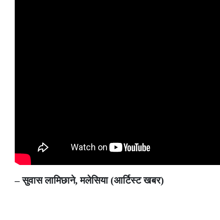
– सुवास लामिछाने, मलेसिया (आर्टिस्ट खबर)