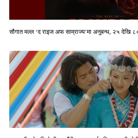
सौगात मल्ल ‘द राइज अफ साम्राज्य’मा अनुबन्ध, २५ देखि ८०