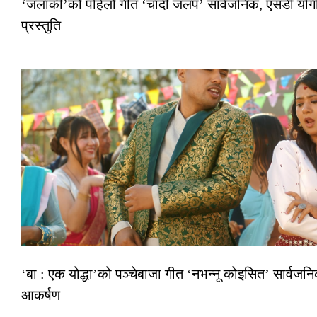
‘जलाकी’को पहिलो गीत ‘चाँदी जलप’ सार्वजनिक, एसडी योगी–
प्रस्तुति
‘बा : एक योद्धा’को पञ्चेबाजा गीत ‘नभन्नू कोइसित’ सार्वज
आकर्षण