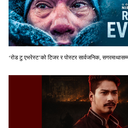
‘रोड टु एभरेस्ट’को टिजर र पोस्टर सार्वजनिक, सगरमाथासम्