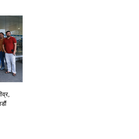
ीव्र,
डौं