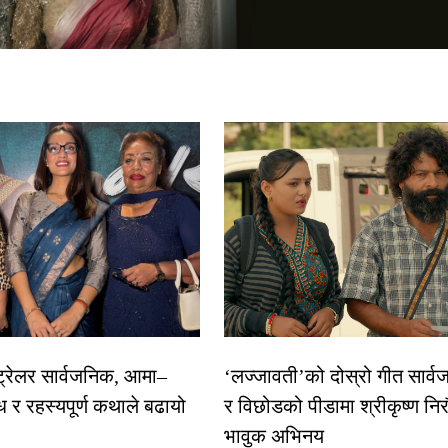
 ट्रेलर सार्वजनिक, आमा–
‘लज्जावती’को दोस्रो गीत सार्वज
ध र रहस्यपूर्ण कथाले बढायो
र विछोडको पीडामा श्रीकृष्ण नि
भावुक अभिनय