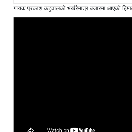
गायक प्रकाश कटुवालको भर्खरैमात्र बजारमा आएको हिमा