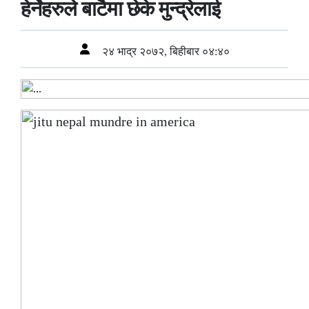
हेर्नेहरुले बाटैमा छेके मुन्द्रेलाई
२४ भाद्र २०७२, बिहीबार ०४:४०