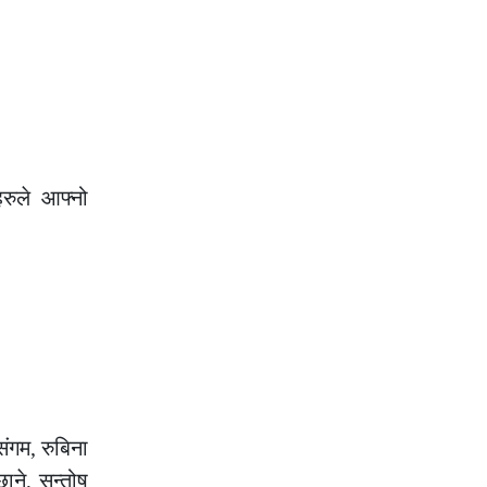
रुले आफ्नो
ंगम, रुबिना
छाने, सन्तोष