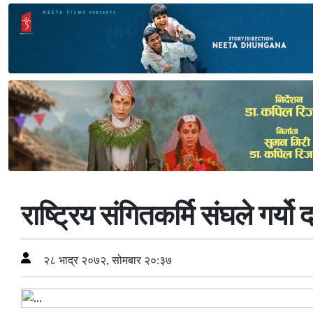
राष्ट्रिय संगितकर्मि संघले गर
२८ भाद्र २०७२, सोमबार २०:३७