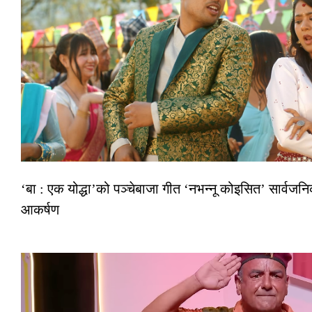
‘बा : एक योद्धा’को पञ्चेबाजा गीत ‘नभन्नू कोइसित’ सार्वज
आकर्षण