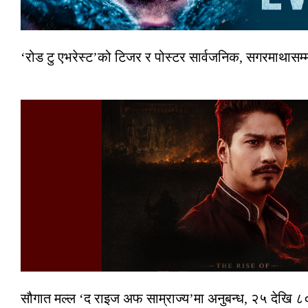
‘रोड टु एभरेस्ट’को टिजर र पोस्टर सार्वजनिक, सगरमाथासम्
सौगात मल्ल ‘द राइज अफ साम्राज्य’मा अनुबन्ध, २५ देखि ८०