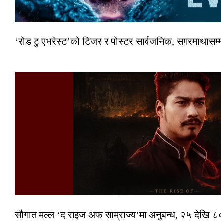
‘रोड टु एभरेस्ट’को टिजर र पोस्टर सार्वजनिक, सगरमाथासम्
सौगात मल्ल ‘द राइज अफ साम्राज्य’मा अनुबन्ध, २५ देखि ८०