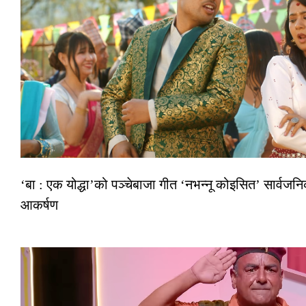
‘बा : एक योद्धा’को पञ्चेबाजा गीत ‘नभन्नू कोइसित’ सार्वज
आकर्षण