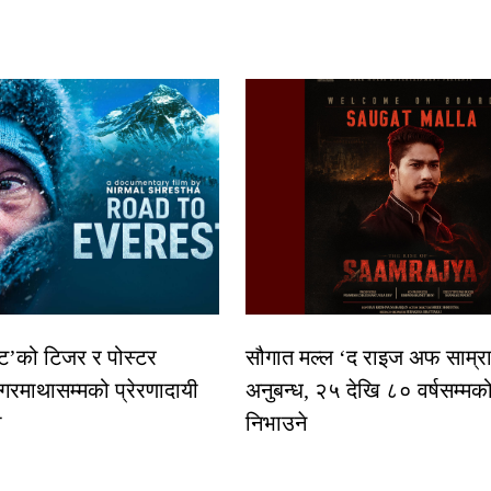
स्ट’को टिजर र पोस्टर
सौगात मल्ल ‘द राइज अफ साम्रा
गरमाथासम्मको प्रेरणादायी
अनुबन्ध, २५ देखि ८० वर्षसम्मक
ा
निभाउने