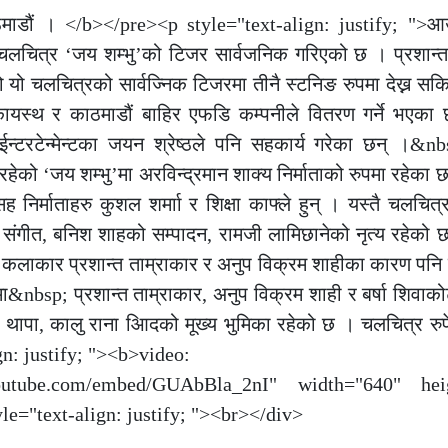
माडौं । </b></pre><p style="text-align: justify; ">आ
चलचित्र ‘जय शम्भु’को टिजर सार्वजनिक गरिएको छ । प्रशान्त
को यो चलचित्रको सार्वज्निक टिजरमा तीनै स्टनिङ रुपमा देख्न स
यस्थ र काठमाडौं बाहिर एफडि कम्पनीले वितरण गर्ने भएका छ
टरटेन्मेन्टका जयन श्रेष्ठले पनि सहकार्य गरेका छन् ।&n
रहेको ‘जय शम्भु’मा अरविन्द्रमान शाक्य निर्माताको रुपमा रहेका 
ह निर्माताहरु कुशल शर्माा र शिक्षा काफ्ले हुन् । यस्तै चलचित्
ो संगीत, बनिश शाहको सम्पादन, रामजी लामिछानेको नृत्य रहेको 
ई कलाकार प्रशान्त ताम्राकार र अनुप विक्रम शाहीका कारण पनि
ा&nbsp; प्रशान्त ताम्राकार, अनुप विक्रम शाही र बर्षा शिवाको
मार थापा, कालु राना आिदको मूख्य भुमिका रहेको छ । चलचित्र रु
ign: justify; "><b>video:
outube.com/embed/GUAbBla_2nI" width="640" hei
le="text-align: justify; "><br></div>