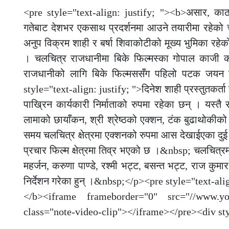
<pre style="text-align: justify; "><b>असार, काठ
गतेबाट देशभर एकसाथ प्रदर्शनमा आउने तयारीमा रहेको 
अनुप विक्रम शाही र बर्षा शिवाकोटीको मूख्य भुमिका रहे
। चलचित्र राजधानीमा बिके फिल्मस्का गोपाल काजी का
राजधानीको लागि बिके फिल्मससँग पहिलो पटक जयन ईन्
style="text-align: justify; ">दिनेश शाही प्रस्तुतकर्ता 
पाख्रिन कार्यकारी निर्माताको रुपमा रहेका छन् । यस्तै स
लामाको छायाँकन, श्री श्रेष्ठको एक्शन, टंक बुढाथोकीक
समय चलचित्र क्षेत्रमा एक्शनको रुपमा आस देखाईएका दु
प्रचार फिल्म क्षेत्रमा तिव्र भएको छ ।&nbsp; चलचित्रम
महर्जन, करुणा पाण्डे, रश्मी भट्ट, बसन्त भट्ट, राज कु
निर्देशन गरेका हुन् ।&nbsp;</p><pre style="text-al
</b><iframe frameborder="0" src="//www.y
class="note-video-clip"></iframe></pre><div sty