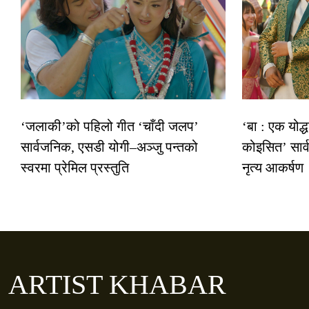
‘जलाकी’को पहिलो गीत ‘चाँदी जलप’
‘बा : एक योद्
सार्वजनिक, एसडी योगी–अञ्जु पन्तको
कोइसित’ सार
स्वरमा प्रेमिल प्रस्तुति
नृत्य आकर्षण
ARTIST KHABAR