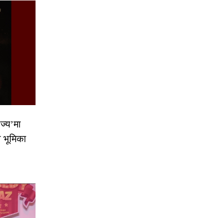
ज्य’मा
ो भूमिका