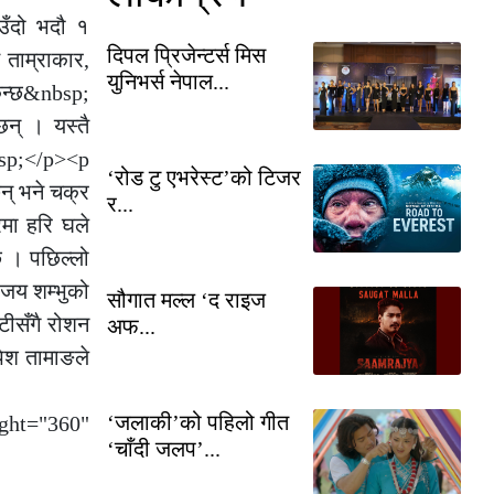
उँदो भदौ १
दिपल प्रिजेन्टर्स मिस
 ताम्राकार,
युनिभर्स नेपाल...
किन्छ&nbsp;
न् । यस्तै
bsp;</p><p
‘रोड टु एभरेस्ट’को टिजर
छन् भने चक्र
र...
रमा हरि घले
छ । पछिल्लो
 जय शम्भुको
सौगात मल्ल ‘द राइज
टीसँगै रोशन
अफ...
पेश तामाङले
‘जलाकी’को पहिलो गीत
ght="360"
‘चाँदी जलप’...