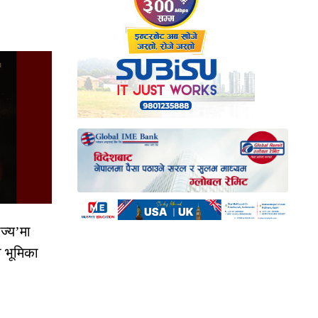
ज्य’मा
ो भूमिका