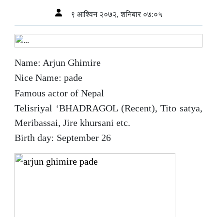
९ आश्विन २०७२, शनिबार ०७:०५
Name: Arjun Ghimire
Nice Name: pade
Famous actor of Nepal
Telisriyal ‘BHADRAGOL (Recent), Tito satya,
Meribassai, Jire khursani etc.
Birth day: September 26