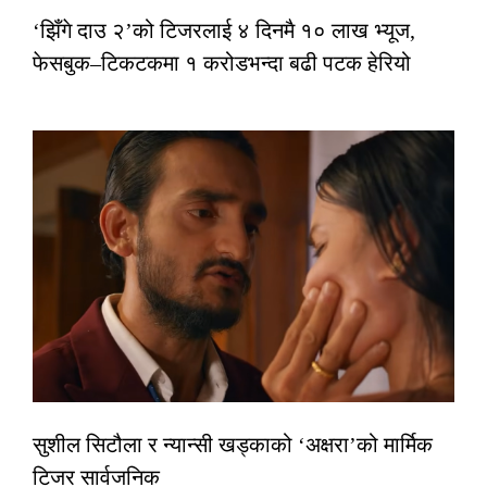
‘झिँगे दाउ २’को टिजरलाई ४ दिनमै १० लाख भ्यूज,
फेसबुक–टिकटकमा १ करोडभन्दा बढी पटक हेरियो
सुशील सिटौला र न्यान्सी खड्काको ‘अक्षरा’को मार्मिक
टिजर सार्वजनिक