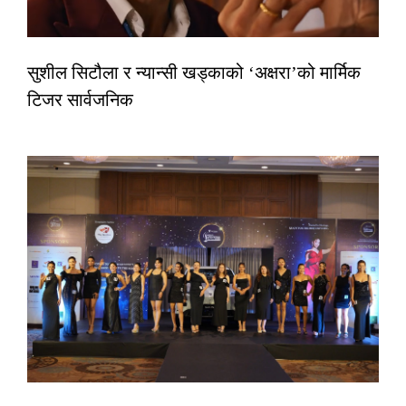
सुशील सिटौला र न्यान्सी खड्काको ‘अक्षरा’को मार्मिक
टिजर सार्वजनिक