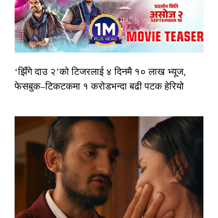
‘झिँगे दाउ २’को टिजरलाई ४ दिनमै १० लाख भ्यूज,
फेसबुक–टिकटकमा १ करोडभन्दा बढी पटक हेरियो