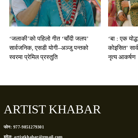
‘जलाकी’को पहिलो गीत ‘चाँदी जलप’
‘बा : एक योद्
सार्वजनिक, एसडी योगी–अञ्जु पन्तको
कोइसित’ सार
स्वरमा प्रेमिल प्रस्तुति
नृत्य आकर्षण
ARTIST KHABAR
फोन:
977-9851279301
इमेल:
artistkhabar@gmail.com