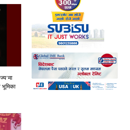
ज्य’मा
ो भूमिका