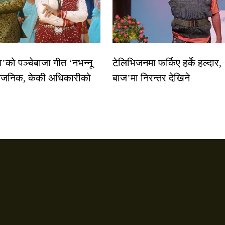
धा’को पञ्चेबाजा गीत ‘नभन्नू
टेलिभिजनमा फर्किए हर्के हल्दार,
्वजनिक, केकी अधिकारीको
बाज’मा निरन्तर देखिने