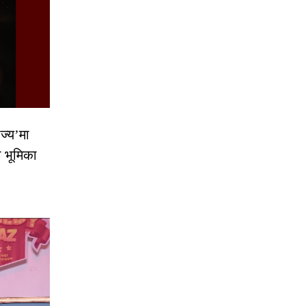
ज्य’मा
ो भूमिका