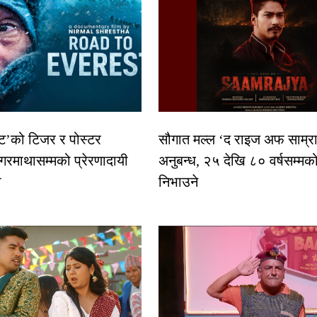
स्ट’को टिजर र पोस्टर
सौगात मल्ल ‘द राइज अफ साम्रा
गरमाथासम्मको प्रेरणादायी
अनुबन्ध, २५ देखि ८० वर्षसम्मक
ा
निभाउने