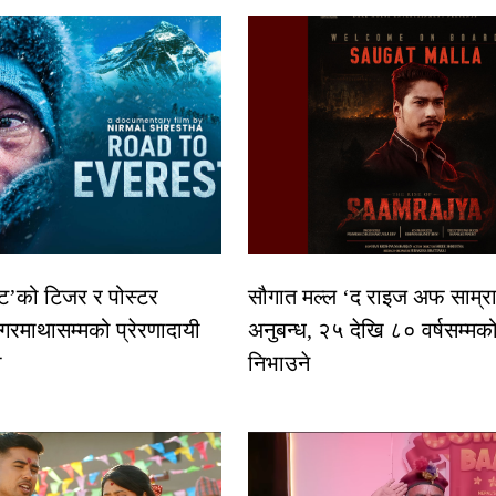
स्ट’को टिजर र पोस्टर
सौगात मल्ल ‘द राइज अफ साम्रा
गरमाथासम्मको प्रेरणादायी
अनुबन्ध, २५ देखि ८० वर्षसम्मक
ा
निभाउने