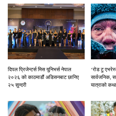
दिपल प्रिजेन्टर्स मिस युनिभर्स नेपाल
‘रोड टु एभरे
२०२६ को काठमाडौं अडिसनबाट छानिए
सार्वजनिक, स
२५ सुन्दरी
यात्राको कथ