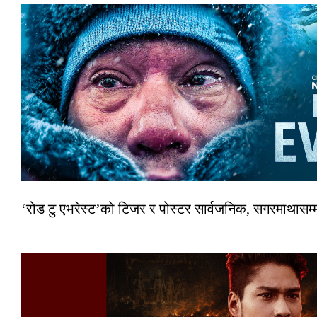
‘रोड टु एभरेस्ट’को टिजर र पोस्टर सार्वजनिक, सगरमाथासम्