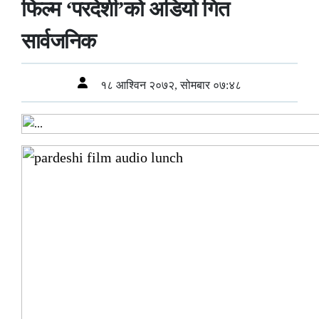
फिल्म ‘परदेशी’को अडियो गित
सार्वजनिक
१८ आश्विन २०७२, सोमबार ०७:४८