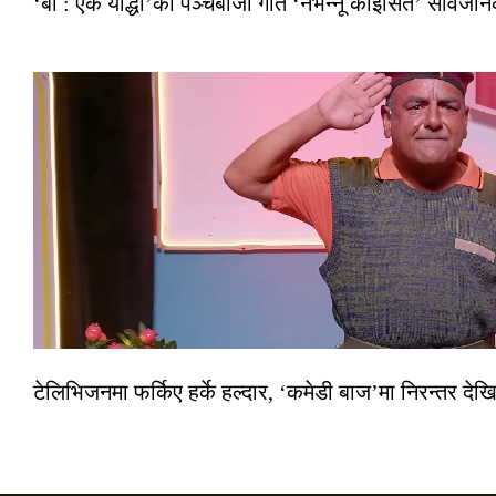
‘बा : एक योद्धा’को पञ्चेबाजा गीत ‘नभन्नू कोइसित’ सार्वज
टेलिभिजनमा फर्किए हर्के हल्दार, ‘कमेडी बाज’मा निरन्तर देखि