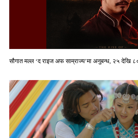
सौगात मल्ल ‘द राइज अफ साम्राज्य’मा अनुबन्ध, २५ देखि ८०