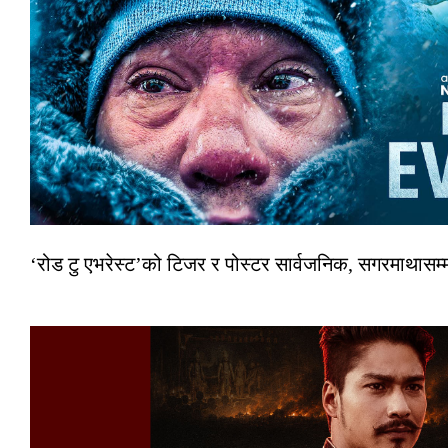
‘रोड टु एभरेस्ट’को टिजर र पोस्टर सार्वजनिक, सगरमाथासम्