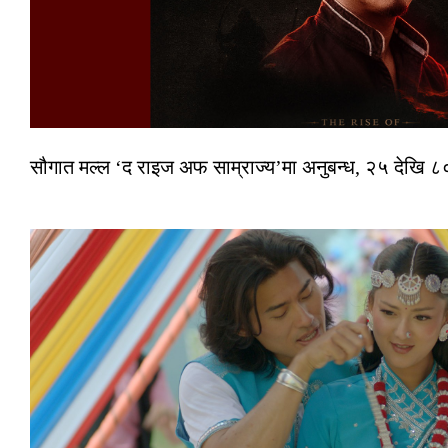
सौगात मल्ल ‘द राइज अफ साम्राज्य’मा अनुबन्ध, २५ देखि ८०