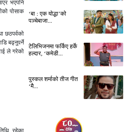
 आएर भएपनि
हरीको पोसाक
‘बा : एक योद्धा’को
पञ्चेबाजा...
था छठपर्वको
 बढ्नुपर्ने
टेलिभिजनमा फर्किए हर्के
ाई ले गरेको
हल्दार, ‘कमेडी...
पुस्कल शर्माको तीज गीत
‘मै...
तिथि रहेका