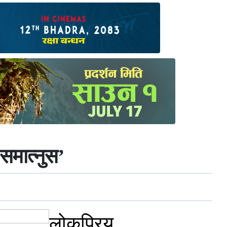
समात्नुस’
लोकप्रिय