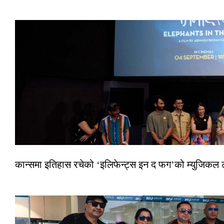
कान्समा इतिहास रचेको ‘इलिफेन्ट्स इन द फग’को म्युजिकल ट