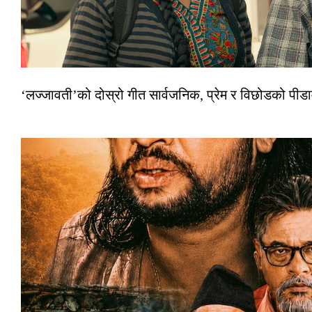
‘लज्जावती’को दोस्रो गीत सार्वजनिक, प्रेम र विछोडको पीड