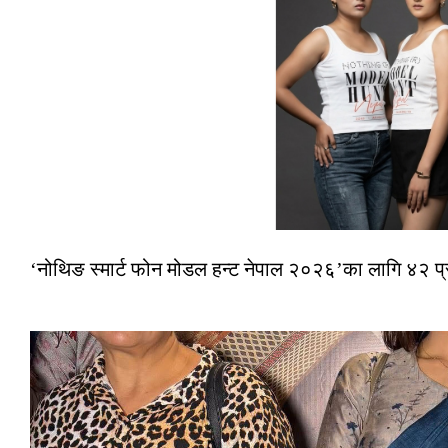
‘नोथिङ स्मार्ट फोन मोडल हन्ट नेपाल २०२६’का लागि ४२ प