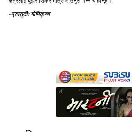
क्षेत्रलाई बुझेर सिकेर मात्र आउनुस भन्न चाहान्छु ।
-प्रस्तुतीः गोपिकृण्ण