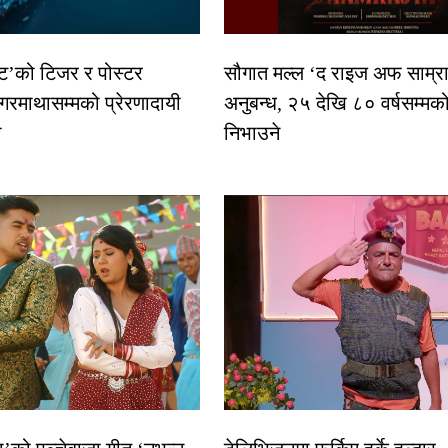
स्ट’को टिजर र पोस्टर
सौगात मल्ल ‘द राइज अफ साम्रा
गरमाथासम्मको प्रेरणादायी
अनुबन्ध, २५ देखि ८० वर्षसम्मक
ा
निभाउने