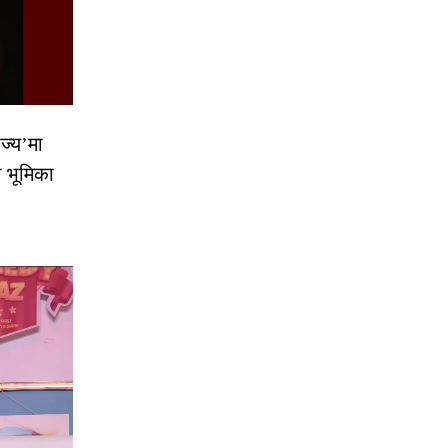
ज्य’मा
ो भूमिका