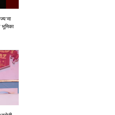
ज्य’मा
ो भूमिका