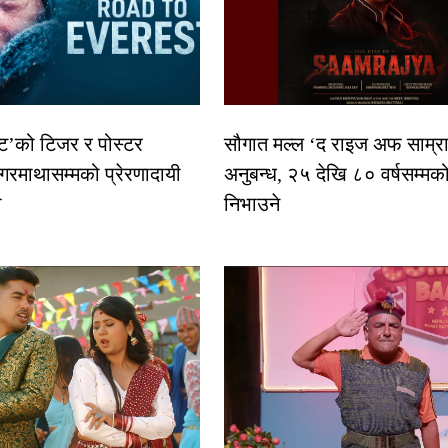
स्ट’को टिजर र पोस्टर
सौगात मल्ल ‘द राइज अफ साम्रा
गरमाथासम्मको प्रेरणादायी
अनुबन्ध, २५ देखि ८० वर्षसम्मक
ा
निभाउने