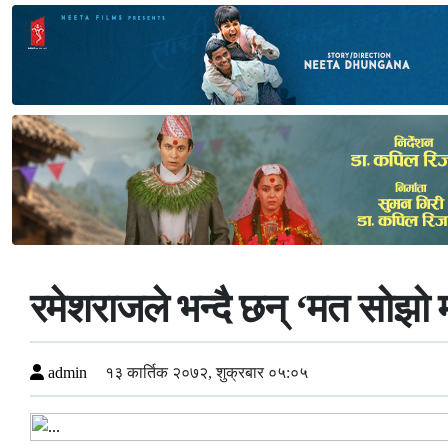
रमेशराजले भन्दै छन् ‘मत सोझो 
admin
१३ कार्तिक २०७२, शुक्रबार ०५:०५