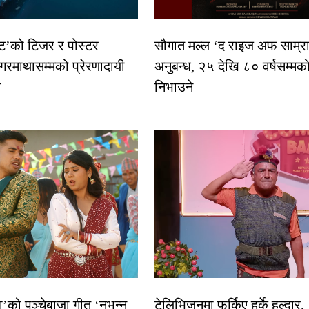
स्ट’को टिजर र पोस्टर
सौगात मल्ल ‘द राइज अफ साम्रा
गरमाथासम्मको प्रेरणादायी
अनुबन्ध, २५ देखि ८० वर्षसम्मक
ा
निभाउने
धा’को पञ्चेबाजा गीत ‘नभन्नू
टेलिभिजनमा फर्किए हर्के हल्दार,