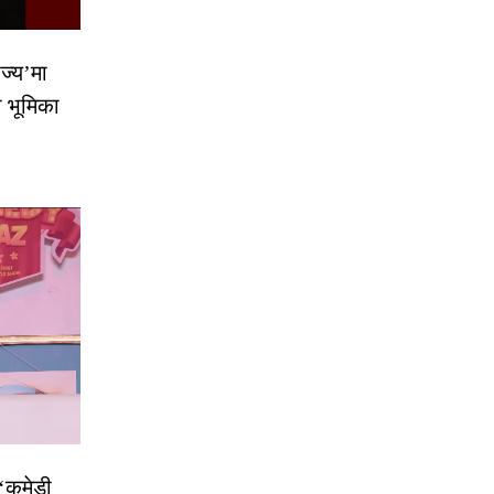
ज्य’मा
ो भूमिका
 ‘कमेडी