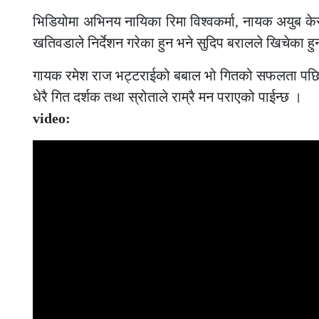
भिडियोमा अभिनय नायिका रिमा विश्वकर्मा, नायक अयुब के
खतिवडाले निर्देशन गरेका हुन भने सुदिप बरालले खिचेका हुन् 
गायक रमेश राज भट्टराईको बबाल भो गितको सफलता पछि बब
धेरै गित दर्शक तथा स्रोताले राम्रै मन पराएको पाईन्छ ।
video: