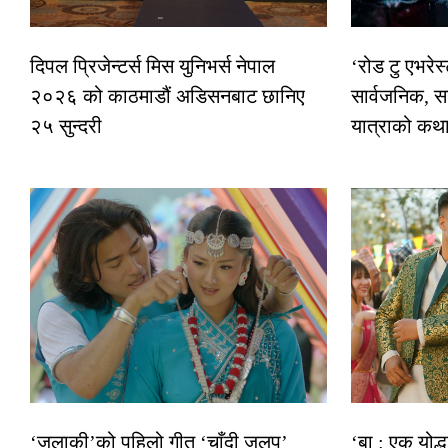
दिपल प्रिजेन्टर्स मिस युनिभर्स नेपाल
‘रोड टु एभरे
२०२६ को काठमाडौं अडिसनबाट छानिए
सार्वजनिक, स
२५ सुन्दरी
यात्राको कथ
‘जलाकी’को पहिलो गीत ‘चाँदी जलप’
‘बा : एक योद्